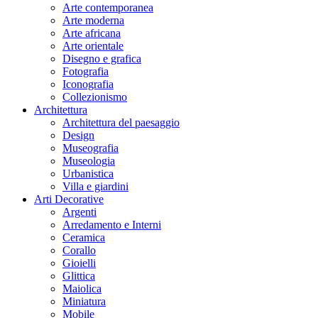
Arte contemporanea
Arte moderna
Arte africana
Arte orientale
Disegno e grafica
Fotografia
Iconografia
Collezionismo
Architettura
Architettura del paesaggio
Design
Museografia
Museologia
Urbanistica
Villa e giardini
Arti Decorative
Argenti
Arredamento e Interni
Ceramica
Corallo
Gioielli
Glittica
Maiolica
Miniatura
Mobile