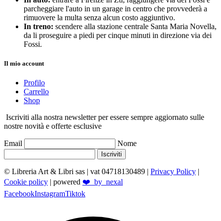
parcheggiare l'auto in un garage in centro che provvederà a
rimuovere la multa senza alcun costo aggiuntivo.
In treno:
scendere alla stazione centrale Santa Maria Novella,
da li proseguire a piedi per cinque minuti in direzione via dei
Fossi.
Il mio account
Profilo
Carrello
Shop
Iscriviti alla nostra newsletter per essere sempre aggiornato sulle
nostre novità e offerte esclusive
Email
Nome
Iscriviti
© Libreria Art & Libri sas
| vat 04718130489 |
Privacy Policy
|
Cookie policy
| powered
❤️_by_nexal
Facebook
Instagram
Tiktok