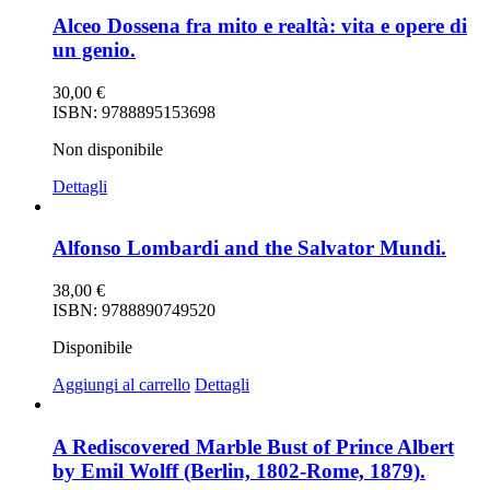
Alceo Dossena fra mito e realtà: vita e opere di
un genio.
30,00
€
ISBN: 9788895153698
Non disponibile
Dettagli
Alfonso Lombardi and the Salvator Mundi.
38,00
€
ISBN: 9788890749520
Disponibile
Aggiungi al carrello
Dettagli
A Rediscovered Marble Bust of Prince Albert
by Emil Wolff (Berlin, 1802-Rome, 1879).