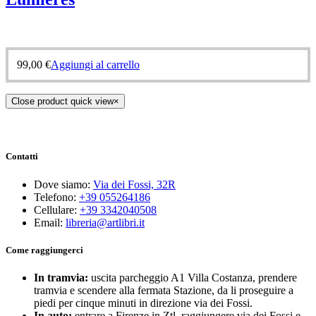
99,00
€
Aggiungi al carrello
Close product quick view
×
Contatti
Dove siamo:
Via dei Fossi, 32R
Telefono:
+39 055264186
Cellulare:
+39 3342040508
Email:
libreria@artlibri.it
Come raggiungerci
In tramvia:
uscita parcheggio A1 Villa Costanza, prendere
tramvia e scendere alla fermata Stazione, da li proseguire a
piedi per cinque minuti in direzione via dei Fossi.
In auto:
entrare a Firenze in Ztl, raggiungere via dei Fossi e