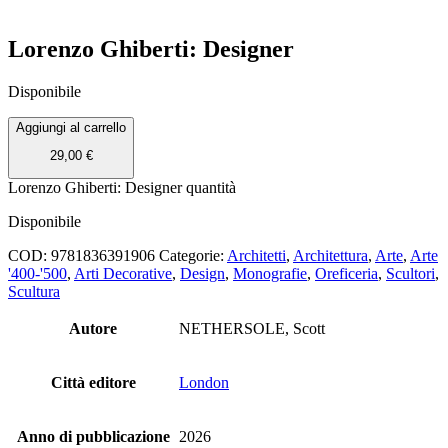
Lorenzo Ghiberti: Designer
Disponibile
Aggiungi al carrello
29,00
€
Lorenzo Ghiberti: Designer quantità
Disponibile
COD:
9781836391906
Categorie:
Architetti
,
Architettura
,
Arte
,
Arte
'400-'500
,
Arti Decorative
,
Design
,
Monografie
,
Oreficeria
,
Scultori
,
Scultura
Autore
NETHERSOLE, Scott
Città editore
London
Anno di pubblicazione
2026