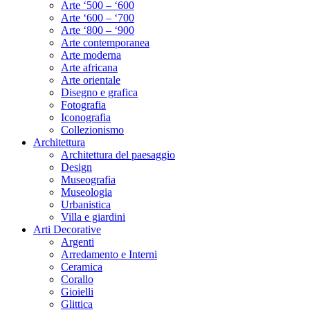
Arte ‘500 – ‘600
Arte ‘600 – ‘700
Arte ‘800 – ‘900
Arte contemporanea
Arte moderna
Arte africana
Arte orientale
Disegno e grafica
Fotografia
Iconografia
Collezionismo
Architettura
Architettura del paesaggio
Design
Museografia
Museologia
Urbanistica
Villa e giardini
Arti Decorative
Argenti
Arredamento e Interni
Ceramica
Corallo
Gioielli
Glittica