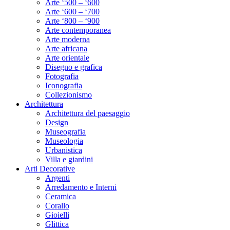
Arte ‘500 – ‘600
Arte ‘600 – ‘700
Arte ‘800 – ‘900
Arte contemporanea
Arte moderna
Arte africana
Arte orientale
Disegno e grafica
Fotografia
Iconografia
Collezionismo
Architettura
Architettura del paesaggio
Design
Museografia
Museologia
Urbanistica
Villa e giardini
Arti Decorative
Argenti
Arredamento e Interni
Ceramica
Corallo
Gioielli
Glittica