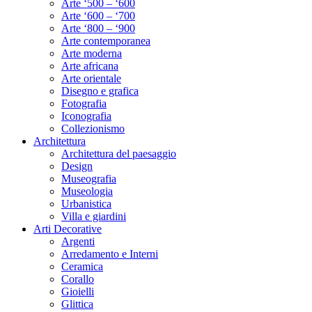
Arte ‘500 – ‘600
Arte ‘600 – ‘700
Arte ‘800 – ‘900
Arte contemporanea
Arte moderna
Arte africana
Arte orientale
Disegno e grafica
Fotografia
Iconografia
Collezionismo
Architettura
Architettura del paesaggio
Design
Museografia
Museologia
Urbanistica
Villa e giardini
Arti Decorative
Argenti
Arredamento e Interni
Ceramica
Corallo
Gioielli
Glittica