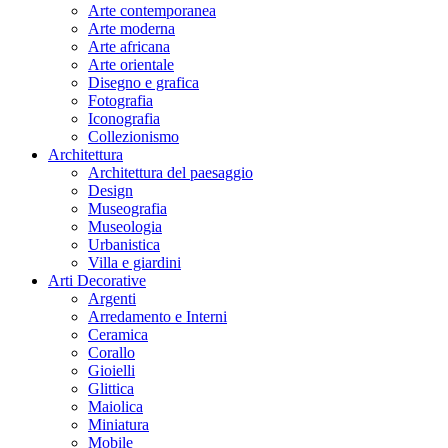
Arte contemporanea
Arte moderna
Arte africana
Arte orientale
Disegno e grafica
Fotografia
Iconografia
Collezionismo
Architettura
Architettura del paesaggio
Design
Museografia
Museologia
Urbanistica
Villa e giardini
Arti Decorative
Argenti
Arredamento e Interni
Ceramica
Corallo
Gioielli
Glittica
Maiolica
Miniatura
Mobile