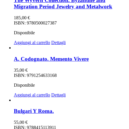
The Wyvern Collection. Byzantine and
Migration Period Jewelry and Metalwork
185,00
€
ISBN: 9780500027387
Disponibile
Aggiungi al carrello
Dettagli
A. Codognato. Memento Vivere
35,00
€
ISBN: 9791254633168
Disponibile
Aggiungi al carrello
Dettagli
Bulgari Y Roma.
55,00
€
ISBN: 9788415113911