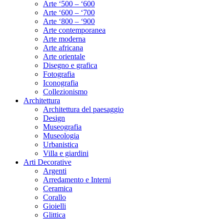
Arte ‘500 – ‘600
Arte ‘600 – ‘700
Arte ‘800 – ‘900
Arte contemporanea
Arte moderna
Arte africana
Arte orientale
Disegno e grafica
Fotografia
Iconografia
Collezionismo
Architettura
Architettura del paesaggio
Design
Museografia
Museologia
Urbanistica
Villa e giardini
Arti Decorative
Argenti
Arredamento e Interni
Ceramica
Corallo
Gioielli
Glittica