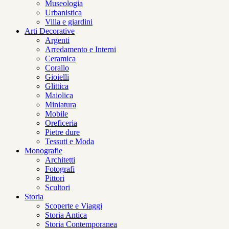
Museologia
Urbanistica
Villa e giardini
Arti Decorative
Argenti
Arredamento e Interni
Ceramica
Corallo
Gioielli
Glittica
Maiolica
Miniatura
Mobile
Oreficeria
Pietre dure
Tessuti e Moda
Monografie
Architetti
Fotografi
Pittori
Scultori
Storia
Scoperte e Viaggi
Storia Antica
Storia Contemporanea