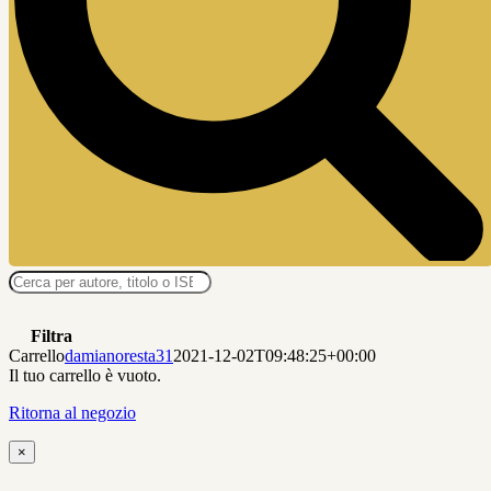
Ricerca
prodotti
Filtra
Carrello
damianoresta31
2021-12-02T09:48:25+00:00
Il tuo carrello è vuoto.
Ritorna al negozio
Close
×
product
quick