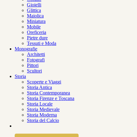
Gioielli
Glittica
Maiolica
Miniatura
Mobile
Oreficeria
Pietre dure
Tessuti e Moda
Monografie
Architetti
Fotografi
Pittori
Scultori
Storia
Scoperte e Viaggi
Storia Antica
Storia Contemporanea
Storia Firenze e Toscana
Storia Locale
Storia Medievale
Storia Moderna
Storia del Calcio