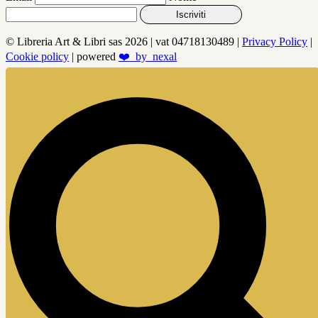
Iscriviti
© Libreria Art & Libri sas
2026 | vat 04718130489 |
Privacy Policy
|
Cookie policy
| powered
❤️_by_nexal
Facebook
Instagram
Tiktok