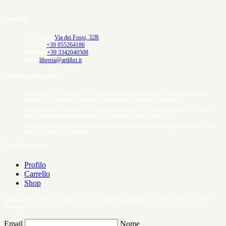
view
Contatti
Dove siamo:
Via dei Fossi, 32R
Telefono:
+39 055264186
Cellulare:
+39 3342040508
Email:
libreria@artlibri.it
Come raggiungerci
In tramvia:
uscita parcheggio A1 Villa Costanza, prendere tramvia e scendere alla fermata
Stazione, da li proseguire a piedi per cinque minuti in direzione via dei Fossi.
In auto:
entrare a Firenze in Ztl, raggiungere via dei Fossi e parcheggiare l'auto in un garage in
centro che provvederà a rimuovere la multa senza alcun costo aggiuntivo.
In treno:
scendere alla stazione centrale Santa Maria Novella, da li proseguire a piedi per cinque
minuti in direzione via dei Fossi.
Il mio account
Profilo
Carrello
Shop
Iscriviti alla nostra newsletter per essere sempre aggiornato sulle nostre novità e offerte
esclusive
Email
Nome