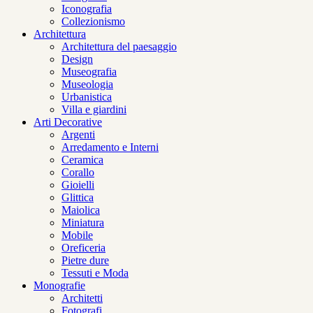
Iconografia
Collezionismo
Architettura
Architettura del paesaggio
Design
Museografia
Museologia
Urbanistica
Villa e giardini
Arti Decorative
Argenti
Arredamento e Interni
Ceramica
Corallo
Gioielli
Glittica
Maiolica
Miniatura
Mobile
Oreficeria
Pietre dure
Tessuti e Moda
Monografie
Architetti
Fotografi