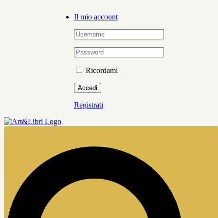
Salta
Il mio account
al
contenuto
Ricordami
Registrati