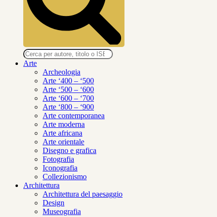
Ricerca
prodotti
Arte
Archeologia
Arte ‘400 – ‘500
Arte ‘500 – ‘600
Arte ‘600 – ‘700
Arte ‘800 – ‘900
Arte contemporanea
Arte moderna
Arte africana
Arte orientale
Disegno e grafica
Fotografia
Iconografia
Collezionismo
Architettura
Architettura del paesaggio
Design
Museografia