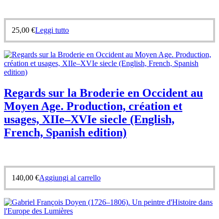
25,00
€
Leggi tutto
Regards sur la Broderie en Occident au
Moyen Age. Production, création et
usages, XIIe–XVIe siecle (English,
French, Spanish edition)
140,00
€
Aggiungi al carrello