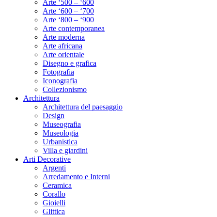
Arte ‘500 – ‘600
Arte ‘600 – ‘700
Arte ‘800 – ‘900
Arte contemporanea
Arte moderna
Arte africana
Arte orientale
Disegno e grafica
Fotografia
Iconografia
Collezionismo
Architettura
Architettura del paesaggio
Design
Museografia
Museologia
Urbanistica
Villa e giardini
Arti Decorative
Argenti
Arredamento e Interni
Ceramica
Corallo
Gioielli
Glittica