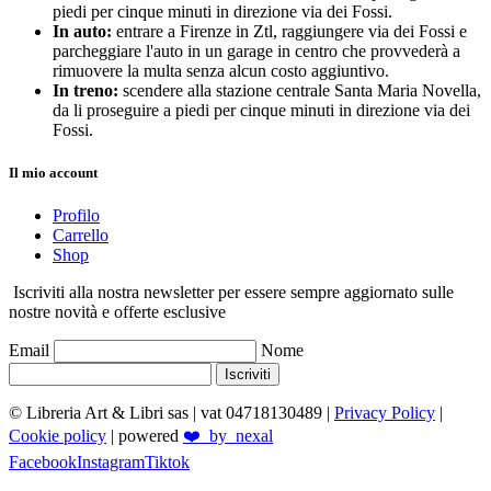
piedi per cinque minuti in direzione via dei Fossi.
In auto:
entrare a Firenze in Ztl, raggiungere via dei Fossi e
parcheggiare l'auto in un garage in centro che provvederà a
rimuovere la multa senza alcun costo aggiuntivo.
In treno:
scendere alla stazione centrale Santa Maria Novella,
da li proseguire a piedi per cinque minuti in direzione via dei
Fossi.
Il mio account
Profilo
Carrello
Shop
Iscriviti alla nostra newsletter per essere sempre aggiornato sulle
nostre novità e offerte esclusive
Email
Nome
Iscriviti
© Libreria Art & Libri sas
| vat 04718130489 |
Privacy Policy
|
Cookie policy
| powered
❤️_by_nexal
Facebook
Instagram
Tiktok