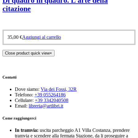
Di quadro in quadro. L’arte della
citazione
35,00
€
Aggiungi al carrello
Close product quick view
×
Contatti
Dove siamo:
Via dei Fossi, 32R
Telefono:
+39 055264186
Cellulare:
+39 3342040508
Email:
libreria@artlibri.it
Come raggiungerci
In tramvia:
uscita parcheggio A1 Villa Costanza, prendere
tramvia e scendere alla fermata Stazione, da li proseguire a