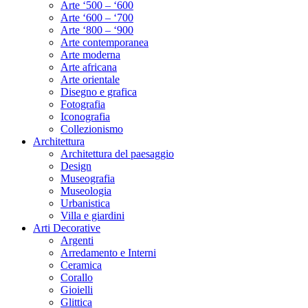
Arte ‘500 – ‘600
Arte ‘600 – ‘700
Arte ‘800 – ‘900
Arte contemporanea
Arte moderna
Arte africana
Arte orientale
Disegno e grafica
Fotografia
Iconografia
Collezionismo
Architettura
Architettura del paesaggio
Design
Museografia
Museologia
Urbanistica
Villa e giardini
Arti Decorative
Argenti
Arredamento e Interni
Ceramica
Corallo
Gioielli
Glittica