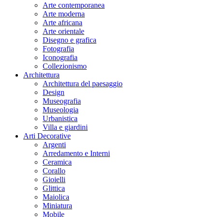
Arte contemporanea
Arte moderna
Arte africana
Arte orientale
Disegno e grafica
Fotografia
Iconografia
Collezionismo
Architettura
Architettura del paesaggio
Design
Museografia
Museologia
Urbanistica
Villa e giardini
Arti Decorative
Argenti
Arredamento e Interni
Ceramica
Corallo
Gioielli
Glittica
Maiolica
Miniatura
Mobile