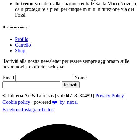
In treno:
scendere alla stazione centrale Santa Maria Novella,
da li proseguire a piedi per cinque minuti in direzione via dei
Fossi.
Il mio account
Profilo
Carrello
Shop
Iscriviti alla nostra newsletter per essere sempre aggiornato sulle
nostre novità e offerte esclusive
Email
Nome
Iscriviti
© Libreria Art & Libri sas
| vat 04718130489 |
Privacy Policy
|
Cookie policy
| powered
❤️_by_nexal
Facebook
Instagram
Tiktok