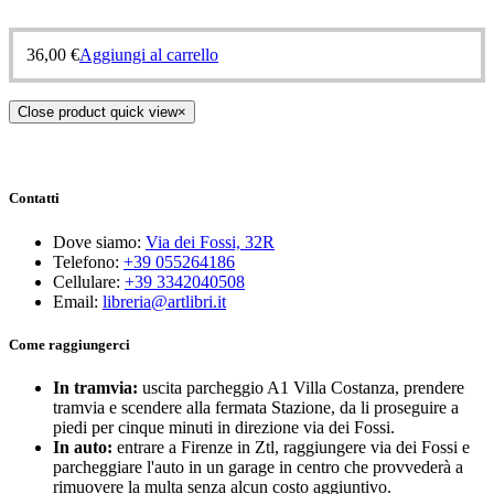
36,00
€
Aggiungi al carrello
Close product quick view
×
Contatti
Dove siamo:
Via dei Fossi, 32R
Telefono:
+39 055264186
Cellulare:
+39 3342040508
Email:
libreria@artlibri.it
Come raggiungerci
In tramvia:
uscita parcheggio A1 Villa Costanza, prendere
tramvia e scendere alla fermata Stazione, da li proseguire a
piedi per cinque minuti in direzione via dei Fossi.
In auto:
entrare a Firenze in Ztl, raggiungere via dei Fossi e
parcheggiare l'auto in un garage in centro che provvederà a
rimuovere la multa senza alcun costo aggiuntivo.