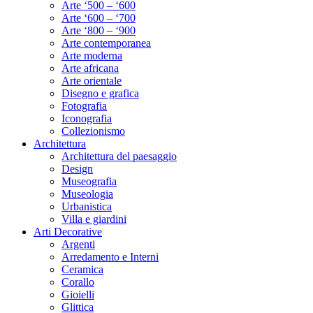
Arte ‘500 – ‘600
Arte ‘600 – ‘700
Arte ‘800 – ‘900
Arte contemporanea
Arte moderna
Arte africana
Arte orientale
Disegno e grafica
Fotografia
Iconografia
Collezionismo
Architettura
Architettura del paesaggio
Design
Museografia
Museologia
Urbanistica
Villa e giardini
Arti Decorative
Argenti
Arredamento e Interni
Ceramica
Corallo
Gioielli
Glittica