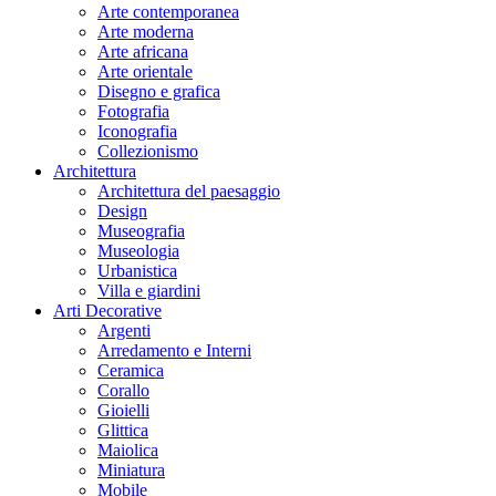
Arte contemporanea
Arte moderna
Arte africana
Arte orientale
Disegno e grafica
Fotografia
Iconografia
Collezionismo
Architettura
Architettura del paesaggio
Design
Museografia
Museologia
Urbanistica
Villa e giardini
Arti Decorative
Argenti
Arredamento e Interni
Ceramica
Corallo
Gioielli
Glittica
Maiolica
Miniatura
Mobile