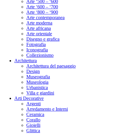
Arte ‘500 – ‘600
Arte ‘600 – ‘700
Arte ‘800 – ‘900
Arte contemporanea
Arte moderna
Arte africana
Arte orientale
Disegno e grafica
Fotografia
Iconografia
Collezionismo
Architettura
Architettura del paesaggio
Design
Museografia
Museologia
Urbanistica
Villa e giardini
Arti Decorative
Argenti
Arredamento e Interni
Ceramica
Corallo
Gioielli
Glittica