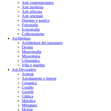
Arte contemporanea
Arte moderna
Arte africana
Arte orientale
Disegno e grafica
Fotografia
Iconografia
Collezionismo
Architettura
Architettura del paesaggio
Design
Museografia
Museologia
Urbanistica
Villa e giardini
Arti Decorative
Argenti
Arredamento e Interni
Ceramica
Corallo
Gioielli
Glittica
Maiolica
Miniatura
Mobile