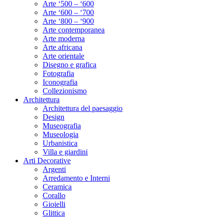
Arte ‘500 – ‘600
Arte ‘600 – ‘700
Arte ‘800 – ‘900
Arte contemporanea
Arte moderna
Arte africana
Arte orientale
Disegno e grafica
Fotografia
Iconografia
Collezionismo
Architettura
Architettura del paesaggio
Design
Museografia
Museologia
Urbanistica
Villa e giardini
Arti Decorative
Argenti
Arredamento e Interni
Ceramica
Corallo
Gioielli
Glittica