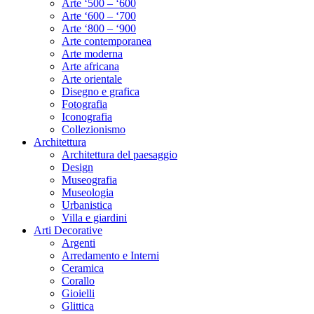
Arte ‘500 – ‘600
Arte ‘600 – ‘700
Arte ‘800 – ‘900
Arte contemporanea
Arte moderna
Arte africana
Arte orientale
Disegno e grafica
Fotografia
Iconografia
Collezionismo
Architettura
Architettura del paesaggio
Design
Museografia
Museologia
Urbanistica
Villa e giardini
Arti Decorative
Argenti
Arredamento e Interni
Ceramica
Corallo
Gioielli
Glittica