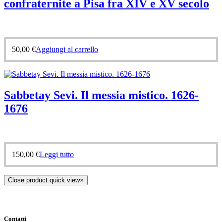
confraternite a Pisa fra XIV e XV secolo
50,00
€
Aggiungi al carrello
Sabbetay Sevi. Il messia mistico. 1626-
1676
150,00
€
Leggi tutto
Close product quick view
×
Contatti