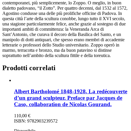
contemporanei, più semplicemente, lo Zoppo. O meglio, in buon
dialetto padovano, “il Zotto”. Per quattro decenni, dal 1532 al 1572,
Agostino condusse una delle più prolifiche officine di Padova. In
questa città l’arte della scultura conobbe, lungo tutto il XVI secolo,
una stagione particolarmente felice, anche grazie al sostegno di due
importanti ambiti di committenza: la Veneranda Arca di
Sant’Antonio, che curava il decoro della Basilica del Santo, e un
manipolo di dotti antiquari, che spesso erano membri di accademie
letterarie o professori dello Studio universitario. Zoppo operò in
marmo, terracotta e bronzo, ma da buon patavino si distinse
soprattutto nell’ambito della scultura fittile e della toreutica.
Prodotti correlati
Albert Bartholomé 1848-1928. La redécouverte
d’un grand sculpteur. Preface par Jacques de
Caso, collaboration de Nicolas Gourand.
110,00
€
ISBN: 9782903239572
Disponibile