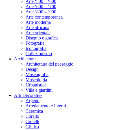
Arte ‘500 – ‘600
Arte ‘600 – ‘700
Arte ‘800 – ‘900
Arte contemporanea
Arte moderna
Arte africana
Arte orientale
Disegno e grafica
Fotografia
Iconografia
Collezionismo
Architettura
Architettura del paesaggio
Design
Museografia
Museologia
Urbanistica
Villa e giardini
Arti Decorative
Argenti
Arredamento e Interni
Ceramica
Corallo
Gioielli
Glittica