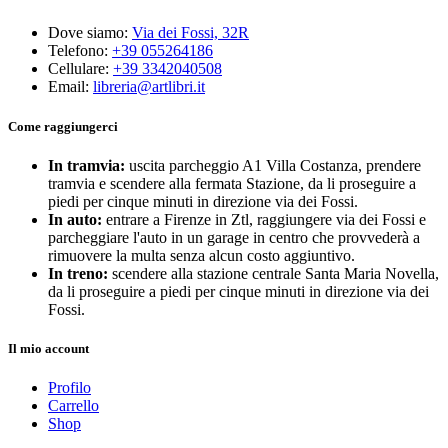
Dove siamo:
Via dei Fossi, 32R
Telefono:
+39 055264186
Cellulare:
+39 3342040508
Email:
libreria@artlibri.it
Come raggiungerci
In tramvia:
uscita parcheggio A1 Villa Costanza, prendere
tramvia e scendere alla fermata Stazione, da li proseguire a
piedi per cinque minuti in direzione via dei Fossi.
In auto:
entrare a Firenze in Ztl, raggiungere via dei Fossi e
parcheggiare l'auto in un garage in centro che provvederà a
rimuovere la multa senza alcun costo aggiuntivo.
In treno:
scendere alla stazione centrale Santa Maria Novella,
da li proseguire a piedi per cinque minuti in direzione via dei
Fossi.
Il mio account
Profilo
Carrello
Shop