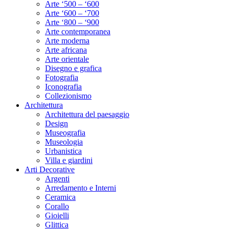
Arte ‘500 – ‘600
Arte ‘600 – ‘700
Arte ‘800 – ‘900
Arte contemporanea
Arte moderna
Arte africana
Arte orientale
Disegno e grafica
Fotografia
Iconografia
Collezionismo
Architettura
Architettura del paesaggio
Design
Museografia
Museologia
Urbanistica
Villa e giardini
Arti Decorative
Argenti
Arredamento e Interni
Ceramica
Corallo
Gioielli
Glittica