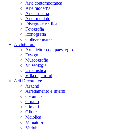
Arte contemporanea
Arte moderna
Arte africana
Arte orientale
Disegno e grafica
Fotografia
Iconografia
Collezionismo
Architettura
Architettura del paesaggio
Design
Museografia
Museologia
Urbanistica
Villa e giardini
Arti Decorative
Argenti
Arredamento e Interni
Ceramica
Corallo
Gioielli
Glittica
Maiolica
Miniatura
Mobile