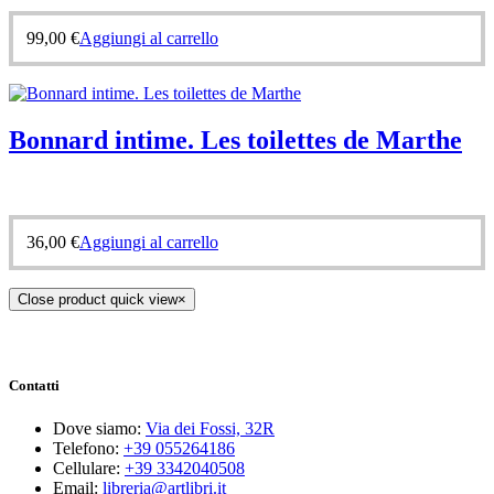
99,00
€
Aggiungi al carrello
Bonnard intime. Les toilettes de Marthe
36,00
€
Aggiungi al carrello
Close product quick view
×
Contatti
Dove siamo:
Via dei Fossi, 32R
Telefono:
+39 055264186
Cellulare:
+39 3342040508
Email:
libreria@artlibri.it