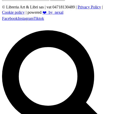
© Libreria Art & Libri sas
| vat 04718130489 |
Privacy Policy
|
Cookie policy
| powered
❤️_by_nexal
Facebook
Instagram
Tiktok