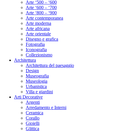
Arte ‘500 – ‘600
Arte ‘600 – ‘700
Arte ‘800 – ‘900
Arte contemporanea
Arte moderna
Arte africana
Arte orientale
Disegno e grafica
Fotografia
Iconografia
Collezionismo
Architettura
Architettura del paesaggio
Design
Museografia
Museologia
Urbanistica
Villa e giardini
Arti Decorative
Argenti
Arredamento e Interni
Ceramica
Corallo
Gioielli
Glittica