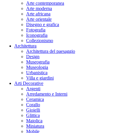
Arte contemporanea
Arte moderna
Arte africana
Arte orientale
Disegno e grafica
Fotografia
Iconografia
Collezionismo
Architettura
Architettura del paesaggio
Design
Museografia
Museologia
Urbanistica
Villa e giardini
Arti Decorative
Argenti
Arredamento e Interni
Ceramica
Corallo
Gioielli
Glittica
Maiolica
Miniatura
Mobile