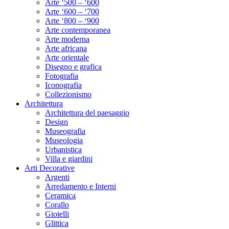
Arte ‘500 – ‘600
Arte ‘600 – ‘700
Arte ‘800 – ‘900
Arte contemporanea
Arte moderna
Arte africana
Arte orientale
Disegno e grafica
Fotografia
Iconografia
Collezionismo
Architettura
Architettura del paesaggio
Design
Museografia
Museologia
Urbanistica
Villa e giardini
Arti Decorative
Argenti
Arredamento e Interni
Ceramica
Corallo
Gioielli
Glittica