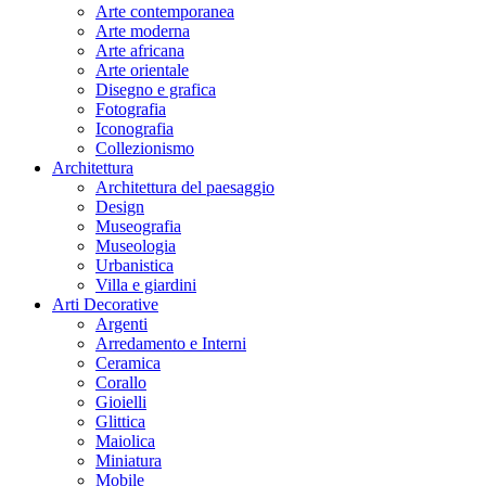
Arte contemporanea
Arte moderna
Arte africana
Arte orientale
Disegno e grafica
Fotografia
Iconografia
Collezionismo
Architettura
Architettura del paesaggio
Design
Museografia
Museologia
Urbanistica
Villa e giardini
Arti Decorative
Argenti
Arredamento e Interni
Ceramica
Corallo
Gioielli
Glittica
Maiolica
Miniatura
Mobile