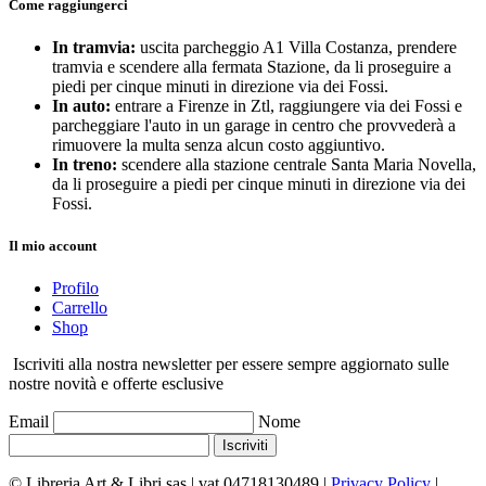
Come raggiungerci
In tramvia:
uscita parcheggio A1 Villa Costanza, prendere
tramvia e scendere alla fermata Stazione, da li proseguire a
piedi per cinque minuti in direzione via dei Fossi.
In auto:
entrare a Firenze in Ztl, raggiungere via dei Fossi e
parcheggiare l'auto in un garage in centro che provvederà a
rimuovere la multa senza alcun costo aggiuntivo.
In treno:
scendere alla stazione centrale Santa Maria Novella,
da li proseguire a piedi per cinque minuti in direzione via dei
Fossi.
Il mio account
Profilo
Carrello
Shop
Iscriviti alla nostra newsletter per essere sempre aggiornato sulle
nostre novità e offerte esclusive
Email
Nome
Iscriviti
© Libreria Art & Libri sas
| vat 04718130489 |
Privacy Policy
|