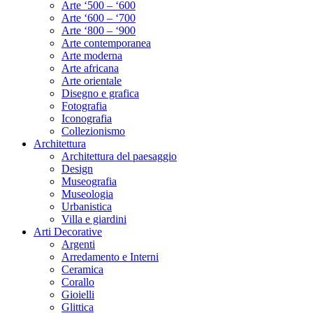
Arte ‘500 – ‘600
Arte ‘600 – ‘700
Arte ‘800 – ‘900
Arte contemporanea
Arte moderna
Arte africana
Arte orientale
Disegno e grafica
Fotografia
Iconografia
Collezionismo
Architettura
Architettura del paesaggio
Design
Museografia
Museologia
Urbanistica
Villa e giardini
Arti Decorative
Argenti
Arredamento e Interni
Ceramica
Corallo
Gioielli
Glittica