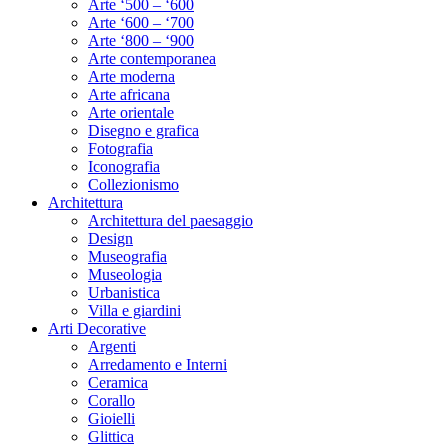
Arte ‘500 – ‘600
Arte ‘600 – ‘700
Arte ‘800 – ‘900
Arte contemporanea
Arte moderna
Arte africana
Arte orientale
Disegno e grafica
Fotografia
Iconografia
Collezionismo
Architettura
Architettura del paesaggio
Design
Museografia
Museologia
Urbanistica
Villa e giardini
Arti Decorative
Argenti
Arredamento e Interni
Ceramica
Corallo
Gioielli
Glittica