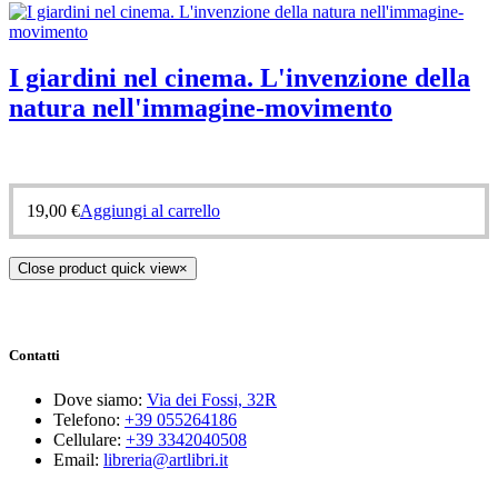
I giardini nel cinema. L'invenzione della
natura nell'immagine-movimento
19,00
€
Aggiungi al carrello
Close product quick view
×
Contatti
Dove siamo:
Via dei Fossi, 32R
Telefono:
+39 055264186
Cellulare:
+39 3342040508
Email:
libreria@artlibri.it