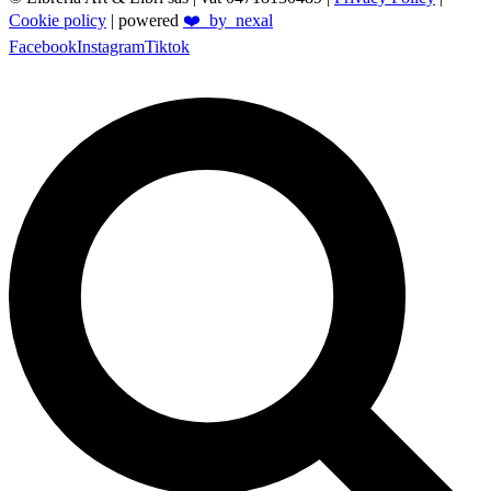
Cookie policy
| powered
❤️_by_nexal
Facebook
Instagram
Tiktok