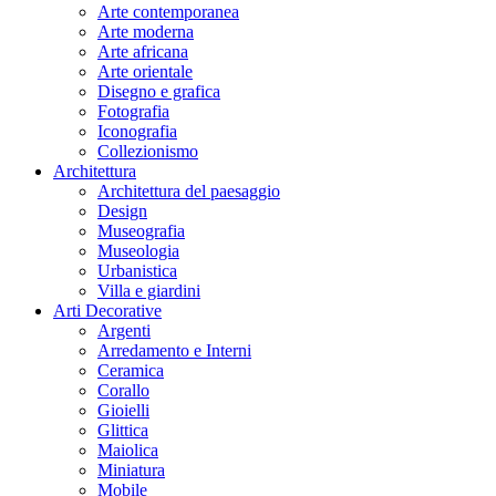
Arte contemporanea
Arte moderna
Arte africana
Arte orientale
Disegno e grafica
Fotografia
Iconografia
Collezionismo
Architettura
Architettura del paesaggio
Design
Museografia
Museologia
Urbanistica
Villa e giardini
Arti Decorative
Argenti
Arredamento e Interni
Ceramica
Corallo
Gioielli
Glittica
Maiolica
Miniatura
Mobile