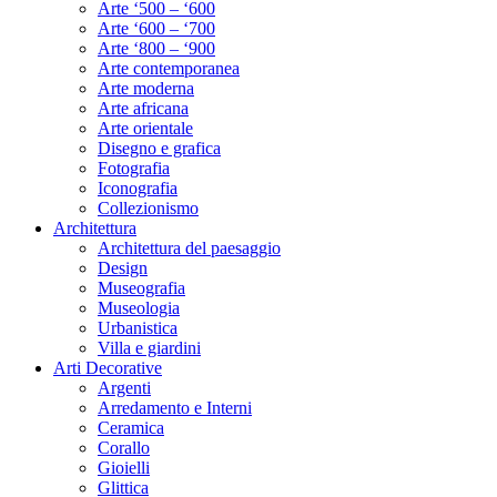
Arte ‘500 – ‘600
Arte ‘600 – ‘700
Arte ‘800 – ‘900
Arte contemporanea
Arte moderna
Arte africana
Arte orientale
Disegno e grafica
Fotografia
Iconografia
Collezionismo
Architettura
Architettura del paesaggio
Design
Museografia
Museologia
Urbanistica
Villa e giardini
Arti Decorative
Argenti
Arredamento e Interni
Ceramica
Corallo
Gioielli
Glittica