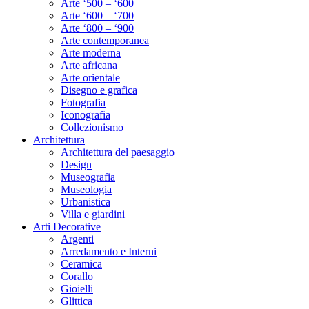
Arte ‘500 – ‘600
Arte ‘600 – ‘700
Arte ‘800 – ‘900
Arte contemporanea
Arte moderna
Arte africana
Arte orientale
Disegno e grafica
Fotografia
Iconografia
Collezionismo
Architettura
Architettura del paesaggio
Design
Museografia
Museologia
Urbanistica
Villa e giardini
Arti Decorative
Argenti
Arredamento e Interni
Ceramica
Corallo
Gioielli
Glittica