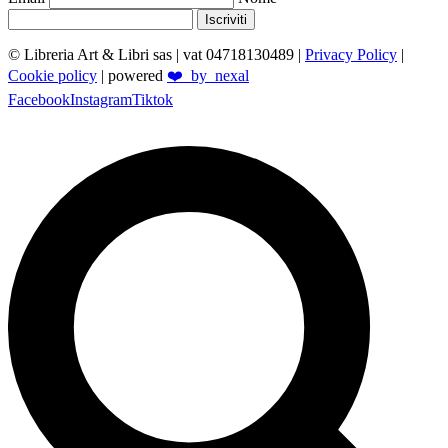
Iscriviti
© Libreria Art & Libri sas
| vat 04718130489 |
Privacy Policy
|
Cookie policy
| powered
❤️_by_nexal
Facebook
Instagram
Tiktok