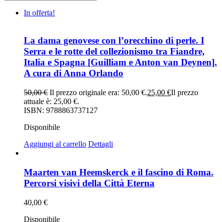
In offerta!
La dama genovese con l’orecchino di perle. I
Serra e le rotte del collezionismo tra Fiandre,
Italia e Spagna [Guilliam e Anton van Deynen].
A cura di Anna Orlando
50,00
€
Il prezzo originale era: 50,00 €.
25,00
€
Il prezzo
attuale è: 25,00 €.
ISBN: 9788863737127
Disponibile
Aggiungi al carrello
Dettagli
Maarten van Heemskerck e il fascino di Roma.
Percorsi visivi della Città Eterna
40,00
€
Disponibile