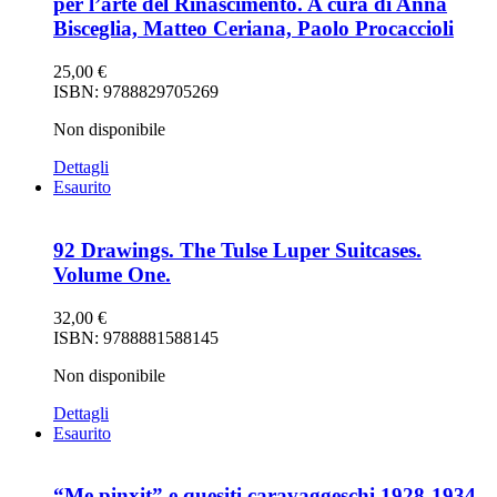
per l’arte del Rinascimento. A cura di Anna
Bisceglia, Matteo Ceriana, Paolo Procaccioli
25,00
€
ISBN: 9788829705269
Non disponibile
Dettagli
Esaurito
92 Drawings. The Tulse Luper Suitcases.
Volume One.
32,00
€
ISBN: 9788881588145
Non disponibile
Dettagli
Esaurito
“Me pinxit” e quesiti caravaggeschi 1928-1934