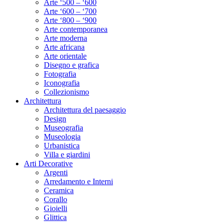
Arte ‘500 – ‘600
Arte ‘600 – ‘700
Arte ‘800 – ‘900
Arte contemporanea
Arte moderna
Arte africana
Arte orientale
Disegno e grafica
Fotografia
Iconografia
Collezionismo
Architettura
Architettura del paesaggio
Design
Museografia
Museologia
Urbanistica
Villa e giardini
Arti Decorative
Argenti
Arredamento e Interni
Ceramica
Corallo
Gioielli
Glittica