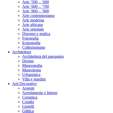
Arte ‘500 – ‘600
Arte ‘600 – ‘700
Arte ‘800 – ‘900
Arte contemporanea
Arte moderna
Arte africana
Arte orientale
Disegno e grafica
Fotografia
Iconografia
Collezionismo
Architettura
Architettura del paesaggio
Design
Museografia
Museologia
Urbanistica
Villa e giardini
Arti Decorative
Argenti
Arredamento e Interni
Ceramica
Corallo
Gioielli
Glittica