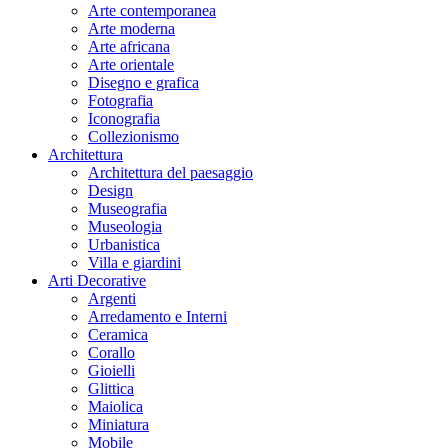
Arte contemporanea
Arte moderna
Arte africana
Arte orientale
Disegno e grafica
Fotografia
Iconografia
Collezionismo
Architettura
Architettura del paesaggio
Design
Museografia
Museologia
Urbanistica
Villa e giardini
Arti Decorative
Argenti
Arredamento e Interni
Ceramica
Corallo
Gioielli
Glittica
Maiolica
Miniatura
Mobile