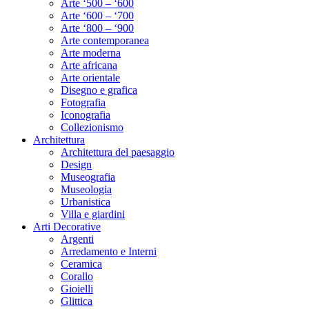
Arte ‘500 – ‘600
Arte ‘600 – ‘700
Arte ‘800 – ‘900
Arte contemporanea
Arte moderna
Arte africana
Arte orientale
Disegno e grafica
Fotografia
Iconografia
Collezionismo
Architettura
Architettura del paesaggio
Design
Museografia
Museologia
Urbanistica
Villa e giardini
Arti Decorative
Argenti
Arredamento e Interni
Ceramica
Corallo
Gioielli
Glittica