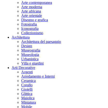
Arte contemporanea
Arte moderna
Arte africana
Arte orientale
Disegno e grafica
Fotografia
Iconografia
Collezionismo
Architettura
Architettura del paesaggio
Design
Museografia
Museologia
Urbanistica
Villa e giardini
Arti Decorative
Argenti
Arredamento e Interni
Ceramica
Corallo
Gioielli
Glittica
Maiolica
Miniatura
Mobile