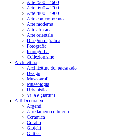
Arte ‘500 – ‘600
Arte ‘600 – ‘700
Arte ‘800 – ‘900
Arte contemporanea
Arte moderna
Arte africana
Arte orientale
Disegno e grafica
Fotografia
Iconografia
Collezionismo
Architettura
Architettura del paesaggio
Design
Museografia
Museologia
Urbanistica
Villa e giardini
Arti Decorative
Argenti
Arredamento e Interni
Ceramica
Corallo
Gioielli
Glittica