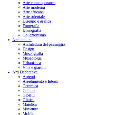
Arte contemporanea
Arte moderna
Arte africana
Arte orientale
Disegno e grafica
Fotografia
Iconografia
Collezionismo
Architettura
Architettura del paesaggio
Design
Museografia
Museologia
Urbanistica
Villa e giardini
Arti Decorative
Argenti
Arredamento e Interni
Ceramica
Corallo
Gioielli
Glittica
Maiolica
Miniatura
Mobile