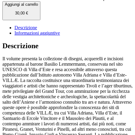
Aggiungi al carrello
30,00
€
Descrizione
Informazioni aggiuntive
Descrizione
Il volume presenta la collezione di disegni, acquerelli e incisioni
appartenuta al barone Basilio Lemmermann, conservata nel sito
UNESCO di Villa d’Este e resa accessibile attraverso questa
pubblicazione dall’Istituto autonomo Villa Adriana e Villa d’Este-
VILLÆ. La raccolta costituisce una straordinaria testimonianza dei
viaggiatori e artisti che hanno rappresentato Tivoli e l’ager tiburtinus,
mete privilegiate del Grand Tour, con ammirazione per la ricchezza
delle vestigia architettoniche e archeologiche, la spettacolarità del
salto dell’Aniene e l’armonioso connubio tra ars e natura. Attraverso
queste opere è possibile approfondire la conoscenza dei siti di
competenza delle VILLÆ, tra cui Villa Adriana, Villa d’Este, il
Santuario di Ercole Vincitore e il Mausoleo dei Plautii, e al
contempo ammirare i lavori di numerosi artisti, dai più noti, come
Piranesi, Granet, Venturini e Pinelli, ad altri meno conosciuti, tra cui
Pietro Giarrè, Ignazio Gigli e Vincenzo Seganti. La pubblicazione