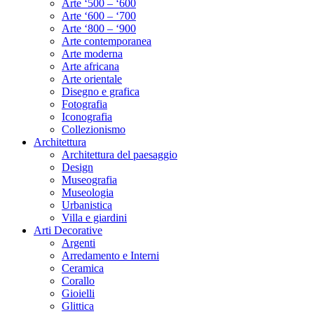
Arte ‘500 – ‘600
Arte ‘600 – ‘700
Arte ‘800 – ‘900
Arte contemporanea
Arte moderna
Arte africana
Arte orientale
Disegno e grafica
Fotografia
Iconografia
Collezionismo
Architettura
Architettura del paesaggio
Design
Museografia
Museologia
Urbanistica
Villa e giardini
Arti Decorative
Argenti
Arredamento e Interni
Ceramica
Corallo
Gioielli
Glittica