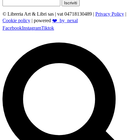
Iscriviti
© Libreria Art & Libri sas
| vat 04718130489 |
Privacy Policy
|
Cookie policy
| powered
❤️_by_nexal
Facebook
Instagram
Tiktok