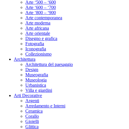
Arte ‘500 – ‘600
Arte ‘600 – ‘700
Arte ‘800 – ‘900
Arte contemporanea
Arte moderna
Arte africana
Arte orientale
Disegno e grafica
Fotografia
Iconografia
Collezionismo
Architettura
Architettura del paesaggio
Design
Museografia
Museologia
Urbanistica
Villa e giardini
Arti Decorative
Argenti
Arredamento e Interni
Ceramica
Corallo
Gioielli
Glittica