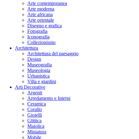
Arte contemporanea
Arte moderna
Arte africana
Arte orientale
Disegno e grafica
Fotografia
Iconografia
Collezionismo
Architettura
Architettura del paesaggio
Design
Museografia
Museologia
Urbanistica
Villa e giardini
Arti Decorative
Argenti
Arredamento e Interni
Ceramica
Corallo
Gioielli
Glittica
Maiolica
Miniatura
Mobile