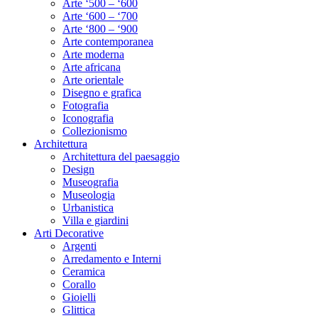
Arte ‘500 – ‘600
Arte ‘600 – ‘700
Arte ‘800 – ‘900
Arte contemporanea
Arte moderna
Arte africana
Arte orientale
Disegno e grafica
Fotografia
Iconografia
Collezionismo
Architettura
Architettura del paesaggio
Design
Museografia
Museologia
Urbanistica
Villa e giardini
Arti Decorative
Argenti
Arredamento e Interni
Ceramica
Corallo
Gioielli
Glittica