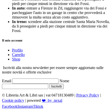
piedi per cinque minuti in direzione via dei Fossi.
In auto:
entrare a Firenze in Ztl, raggiungere via dei Fossi e
parcheggiare l'auto in un garage in centro che provvederà a
rimuovere la multa senza alcun costo aggiuntivo.
In treno:
scendere alla stazione centrale Santa Maria Novella,
da li proseguire a piedi per cinque minuti in direzione via dei
Fossi.
Il mio account
Profilo
Carrello
Shop
Iscriviti alla nostra newsletter per essere sempre aggiornato sulle
nostre novità e offerte esclusive
Email
Nome
Iscriviti
© Libreria Art & Libri sas
| vat 04718130489 |
Privacy Policy
|
Cookie policy
| powered
❤️_by_nexal
Facebook
Instagram
Tiktok