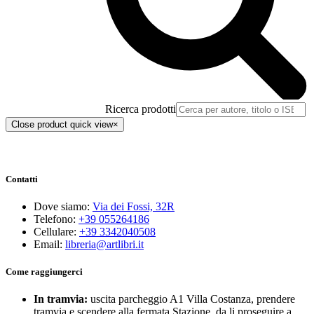
Ricerca prodotti
Close product quick view
×
Contatti
Dove siamo:
Via dei Fossi, 32R
Telefono:
+39 055264186
Cellulare:
+39 3342040508
Email:
libreria@artlibri.it
Come raggiungerci
In tramvia:
uscita parcheggio A1 Villa Costanza, prendere
tramvia e scendere alla fermata Stazione, da li proseguire a