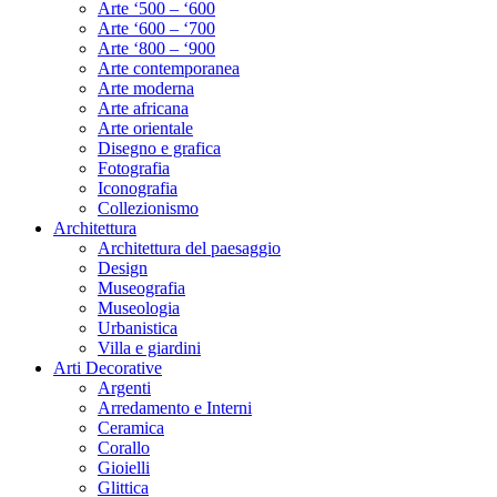
Arte ‘500 – ‘600
Arte ‘600 – ‘700
Arte ‘800 – ‘900
Arte contemporanea
Arte moderna
Arte africana
Arte orientale
Disegno e grafica
Fotografia
Iconografia
Collezionismo
Architettura
Architettura del paesaggio
Design
Museografia
Museologia
Urbanistica
Villa e giardini
Arti Decorative
Argenti
Arredamento e Interni
Ceramica
Corallo
Gioielli
Glittica