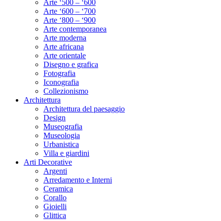
Arte ‘500 – ‘600
Arte ‘600 – ‘700
Arte ‘800 – ‘900
Arte contemporanea
Arte moderna
Arte africana
Arte orientale
Disegno e grafica
Fotografia
Iconografia
Collezionismo
Architettura
Architettura del paesaggio
Design
Museografia
Museologia
Urbanistica
Villa e giardini
Arti Decorative
Argenti
Arredamento e Interni
Ceramica
Corallo
Gioielli
Glittica