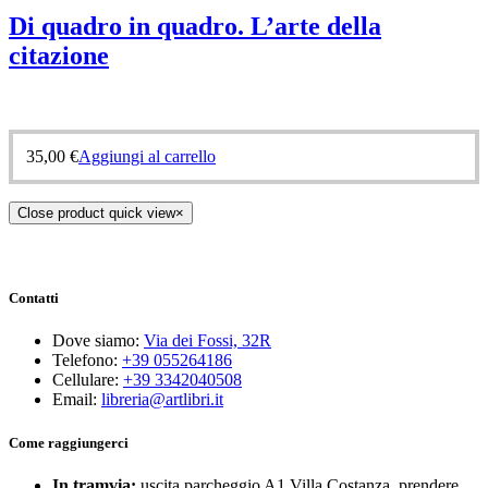
Di quadro in quadro. L’arte della
citazione
35,00
€
Aggiungi al carrello
Close product quick view
×
Contatti
Dove siamo:
Via dei Fossi, 32R
Telefono:
+39 055264186
Cellulare:
+39 3342040508
Email:
libreria@artlibri.it
Come raggiungerci
In tramvia:
uscita parcheggio A1 Villa Costanza, prendere