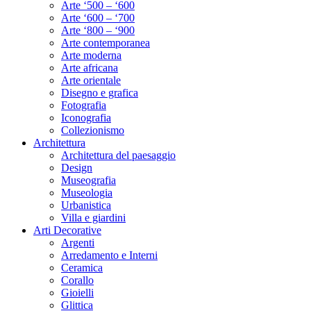
Arte ‘500 – ‘600
Arte ‘600 – ‘700
Arte ‘800 – ‘900
Arte contemporanea
Arte moderna
Arte africana
Arte orientale
Disegno e grafica
Fotografia
Iconografia
Collezionismo
Architettura
Architettura del paesaggio
Design
Museografia
Museologia
Urbanistica
Villa e giardini
Arti Decorative
Argenti
Arredamento e Interni
Ceramica
Corallo
Gioielli
Glittica