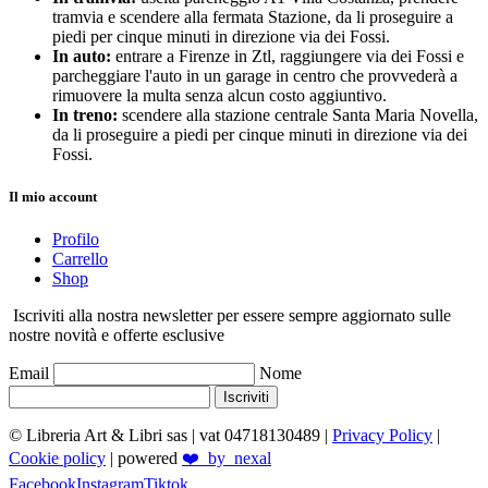
tramvia e scendere alla fermata Stazione, da li proseguire a
piedi per cinque minuti in direzione via dei Fossi.
In auto:
entrare a Firenze in Ztl, raggiungere via dei Fossi e
parcheggiare l'auto in un garage in centro che provvederà a
rimuovere la multa senza alcun costo aggiuntivo.
In treno:
scendere alla stazione centrale Santa Maria Novella,
da li proseguire a piedi per cinque minuti in direzione via dei
Fossi.
Il mio account
Profilo
Carrello
Shop
Iscriviti alla nostra newsletter per essere sempre aggiornato sulle
nostre novità e offerte esclusive
Email
Nome
Iscriviti
© Libreria Art & Libri sas
| vat 04718130489 |
Privacy Policy
|
Cookie policy
| powered
❤️_by_nexal
Facebook
Instagram
Tiktok