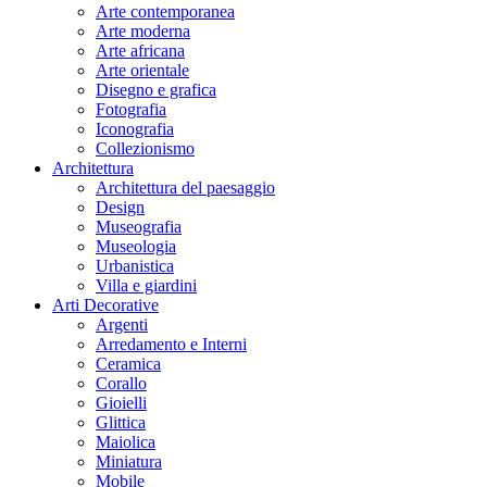
Arte contemporanea
Arte moderna
Arte africana
Arte orientale
Disegno e grafica
Fotografia
Iconografia
Collezionismo
Architettura
Architettura del paesaggio
Design
Museografia
Museologia
Urbanistica
Villa e giardini
Arti Decorative
Argenti
Arredamento e Interni
Ceramica
Corallo
Gioielli
Glittica
Maiolica
Miniatura
Mobile