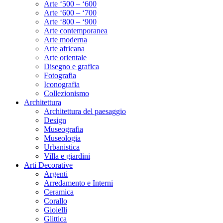
Arte ‘500 – ‘600
Arte ‘600 – ‘700
Arte ‘800 – ‘900
Arte contemporanea
Arte moderna
Arte africana
Arte orientale
Disegno e grafica
Fotografia
Iconografia
Collezionismo
Architettura
Architettura del paesaggio
Design
Museografia
Museologia
Urbanistica
Villa e giardini
Arti Decorative
Argenti
Arredamento e Interni
Ceramica
Corallo
Gioielli
Glittica