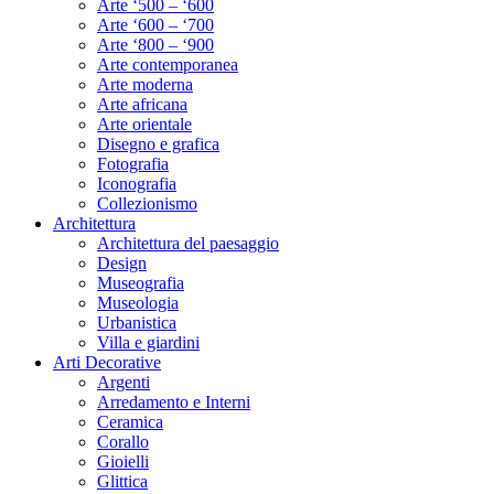
Arte ‘500 – ‘600
Arte ‘600 – ‘700
Arte ‘800 – ‘900
Arte contemporanea
Arte moderna
Arte africana
Arte orientale
Disegno e grafica
Fotografia
Iconografia
Collezionismo
Architettura
Architettura del paesaggio
Design
Museografia
Museologia
Urbanistica
Villa e giardini
Arti Decorative
Argenti
Arredamento e Interni
Ceramica
Corallo
Gioielli
Glittica