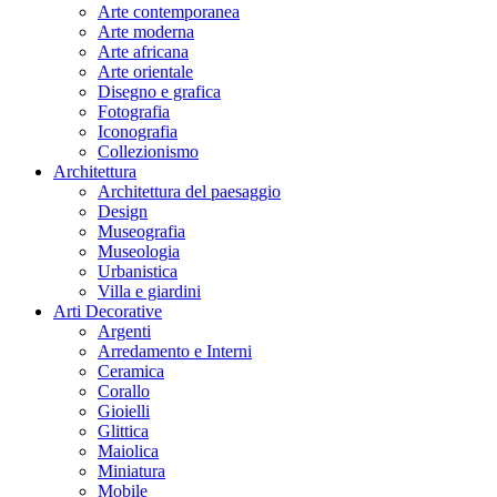
Arte contemporanea
Arte moderna
Arte africana
Arte orientale
Disegno e grafica
Fotografia
Iconografia
Collezionismo
Architettura
Architettura del paesaggio
Design
Museografia
Museologia
Urbanistica
Villa e giardini
Arti Decorative
Argenti
Arredamento e Interni
Ceramica
Corallo
Gioielli
Glittica
Maiolica
Miniatura
Mobile