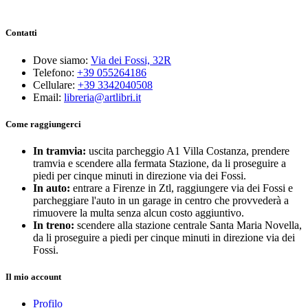
Contatti
Dove siamo:
Via dei Fossi, 32R
Telefono:
+39 055264186
Cellulare:
+39 3342040508
Email:
libreria@artlibri.it
Come raggiungerci
In tramvia:
uscita parcheggio A1 Villa Costanza, prendere
tramvia e scendere alla fermata Stazione, da li proseguire a
piedi per cinque minuti in direzione via dei Fossi.
In auto:
entrare a Firenze in Ztl, raggiungere via dei Fossi e
parcheggiare l'auto in un garage in centro che provvederà a
rimuovere la multa senza alcun costo aggiuntivo.
In treno:
scendere alla stazione centrale Santa Maria Novella,
da li proseguire a piedi per cinque minuti in direzione via dei
Fossi.
Il mio account
Profilo