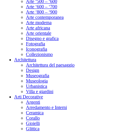
Arte ‘500 – ‘600
Arte ‘600 – ‘700
Arte ‘800 – ‘900
Arte contemporanea
Arte moderna
Arte africana
Arte orientale
Disegno e grafica
Fotografia
Iconografia
Collezionismo
Architettura
Architettura del paesaggio
Design
Museografia
Museologia
Urbanistica
Villa e giardini
Arti Decorative
Argenti
Arredamento e Interni
Ceramica
Corallo
Gioielli
Glittica