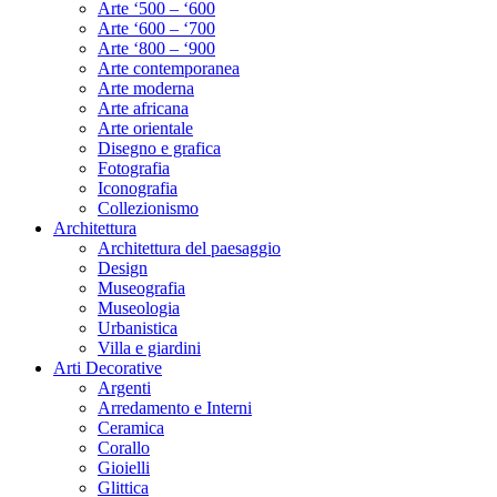
Arte ‘500 – ‘600
Arte ‘600 – ‘700
Arte ‘800 – ‘900
Arte contemporanea
Arte moderna
Arte africana
Arte orientale
Disegno e grafica
Fotografia
Iconografia
Collezionismo
Architettura
Architettura del paesaggio
Design
Museografia
Museologia
Urbanistica
Villa e giardini
Arti Decorative
Argenti
Arredamento e Interni
Ceramica
Corallo
Gioielli
Glittica