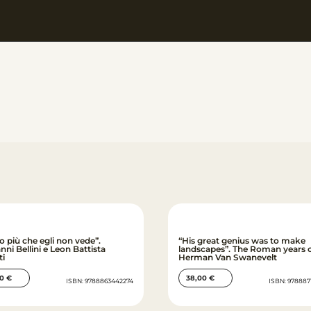
o più che egli non vede”.
“His great genius was to make
nni Bellini e Leon Battista
landscapes”. The Roman years 
ti
Herman Van Swanevelt
00
€
38,00
€
ISBN: 9788863442274
ISBN: 978887