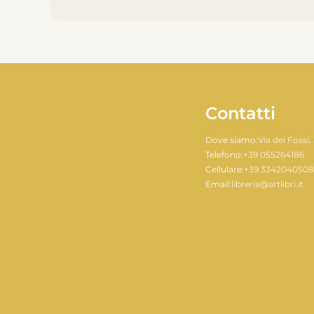
Contatti
Dove siamo:
Via dei Fossi,
Telefono:
+39 055264186
Cellulare:
+39 334204050
Email:
libreria@artlibri.it