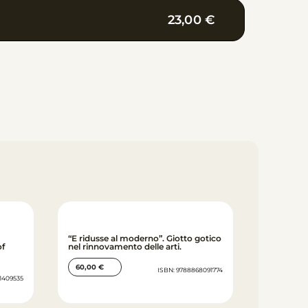
23,00
€
“E ridusse al moderno”. Giotto gotico
of
nel rinnovamento delle arti.
60,00
€
ISBN: 9788868091774
1409535