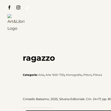
Salta
Facebook
Instagram
Tiktok
al
contenuto
ragazzo
Categorie:
Arte
,
Arte '600-'700
,
Monografie
,
Pittori
,
Pittura
Cinisello Balsamo, 2025, Silvana Editoriale. Cm. 24×17, pp. 80, i
Pietro