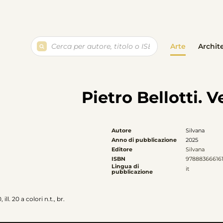
Ricerca
Arte
Archit
prodotti
Pietro Bellotti.
Autore
Silvana
Anno di pubblicazione
2025
Editore
Silvana
ISBN
97888366616
Lingua di
it
pubblicazione
ll. 20 a colori n.t., br.