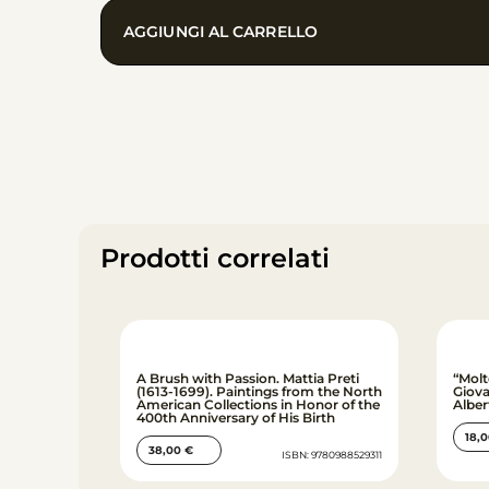
Bellotti.
AGGIUNGI AL CARRELLO
Vecchia
popolana
con
ragazzo
quantità
Prodotti correlati
A Brush with Passion. Mattia Preti
“Molt
(1613-1699). Paintings from the North
Giova
American Collections in Honor of the
Alber
400th Anniversary of His Birth
18,
38,00
€
ISBN: 9780988529311