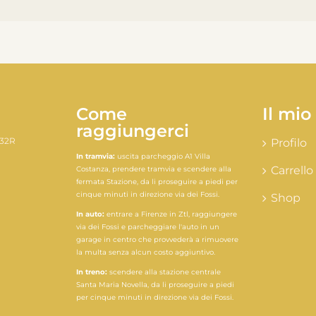
Come
Il mio
raggiungerci
 32R
Profilo
In tramvia:
uscita parcheggio A1 Villa
Carrello
Costanza, prendere tramvia e scendere alla
8
fermata Stazione, da li proseguire a piedi per
cinque minuti in direzione via dei Fossi.
Shop
In auto:
entrare a Firenze in Ztl, raggiungere
via dei Fossi e parcheggiare l'auto in un
garage in centro che provvederà a rimuovere
la multa senza alcun costo aggiuntivo.
In treno:
scendere alla stazione centrale
Santa Maria Novella, da li proseguire a piedi
per cinque minuti in direzione via dei Fossi.