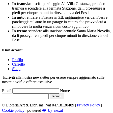
In tramvia:
uscita parcheggio A1 Villa Costanza, prendere
tramvia e scendere alla fermata Stazione, da li proseguire a
piedi per cinque minuti in direzione via dei Fossi.
In auto:
entrare a Firenze in Ztl, raggiungere via dei Fossi e
parcheggiare l'auto in un garage in centro che provvederà a
rimuovere la multa senza alcun costo aggiuntivo.
In treno:
scendere alla stazione centrale Santa Maria Novella,
da li proseguire a piedi per cinque minuti in direzione via dei
Fossi.
Il mio account
Profilo
Carrello
Shop
Iscriviti alla nostra newsletter per essere sempre aggiornato sulle
nostre novità e offerte esclusive
Email
Nome
Iscriviti
© Libreria Art & Libri sas
| vat 04718130489 |
Privacy Policy
|
Cookie policy
| powered
❤️_by_nexal