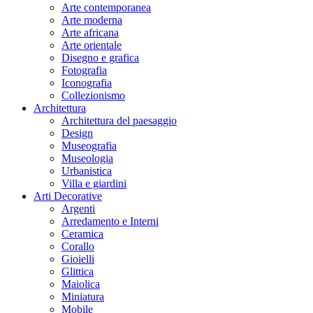
Arte contemporanea
Arte moderna
Arte africana
Arte orientale
Disegno e grafica
Fotografia
Iconografia
Collezionismo
Architettura
Architettura del paesaggio
Design
Museografia
Museologia
Urbanistica
Villa e giardini
Arti Decorative
Argenti
Arredamento e Interni
Ceramica
Corallo
Gioielli
Glittica
Maiolica
Miniatura
Mobile