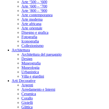
Arte ‘500 – ‘600
Arte ‘600 – ‘700
Arte ‘800 – ‘900
Arte contemporanea
Arte moderna
Arte africana
Arte orientale
Disegno e grafica
Fotografia
Iconografia
Collezionismo
Architettura
Architettura del paesaggio
Design
Museografia
Museologia
Urbanistica
Villa e giardini
Arti Decorative
Argenti
Arredamento e Interni
Ceramica
Corallo
Gioielli
Glittica