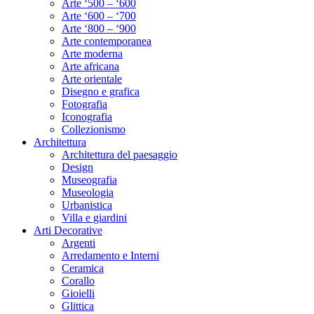
Arte ‘500 – ‘600
Arte ‘600 – ‘700
Arte ‘800 – ‘900
Arte contemporanea
Arte moderna
Arte africana
Arte orientale
Disegno e grafica
Fotografia
Iconografia
Collezionismo
Architettura
Architettura del paesaggio
Design
Museografia
Museologia
Urbanistica
Villa e giardini
Arti Decorative
Argenti
Arredamento e Interni
Ceramica
Corallo
Gioielli
Glittica