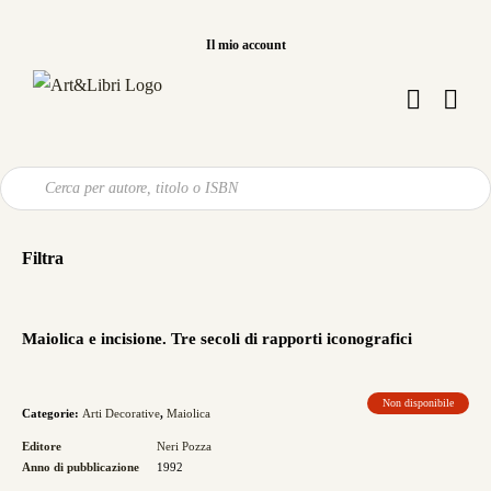
Salta
al
Il mio account
contenuto
Ricerca
prodotti
Filtra
Maiolica e incisione. Tre secoli di rapporti iconografici
Non disponibile
Categorie:
Arti Decorative
,
Maiolica
Editore
Neri Pozza
Anno di pubblicazione
1992