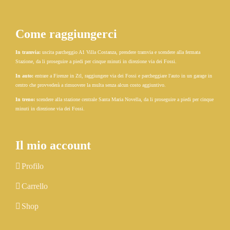
Come raggiungerci
In tramvia:
uscita parcheggio A1 Villa Costanza, prendere tramvia e scendere alla fermata
Stazione, da li proseguire a piedi per cinque minuti in direzione via dei Fossi.
In auto:
entrare a Firenze in Ztl, raggiungere via dei Fossi e parcheggiare l'auto in un garage in
centro che provvederà a rimuovere la multa senza alcun costo aggiuntivo.
In treno:
scendere alla stazione centrale Santa Maria Novella, da li proseguire a piedi per cinque
minuti in direzione via dei Fossi.
Il mio account
Profilo
Carrello
Shop