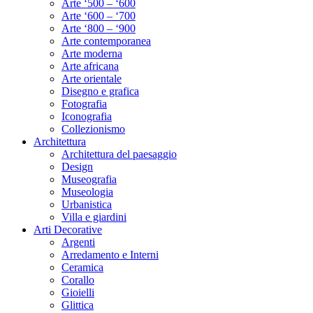
Arte ‘500 – ‘600
Arte ‘600 – ‘700
Arte ‘800 – ‘900
Arte contemporanea
Arte moderna
Arte africana
Arte orientale
Disegno e grafica
Fotografia
Iconografia
Collezionismo
Architettura
Architettura del paesaggio
Design
Museografia
Museologia
Urbanistica
Villa e giardini
Arti Decorative
Argenti
Arredamento e Interni
Ceramica
Corallo
Gioielli
Glittica