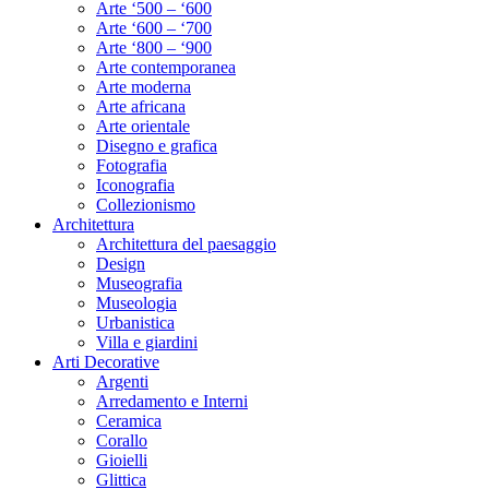
Arte ‘500 – ‘600
Arte ‘600 – ‘700
Arte ‘800 – ‘900
Arte contemporanea
Arte moderna
Arte africana
Arte orientale
Disegno e grafica
Fotografia
Iconografia
Collezionismo
Architettura
Architettura del paesaggio
Design
Museografia
Museologia
Urbanistica
Villa e giardini
Arti Decorative
Argenti
Arredamento e Interni
Ceramica
Corallo
Gioielli
Glittica