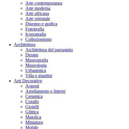
Arte contemporanea
Arte moderna
Arte africana
Arte orientale
Disegno e grafica
Fotografia
Iconografia
Collezionismo
Architettura
Architettura del paesaggio
Design
Museografia
Museologia
Urbanistica
Villa e giardini
Arti Decorative
Argenti
Arredamento e Interni
Ceramica
Corallo
Gioielli
Glittica
Maiolica
Miniatura
Mobile