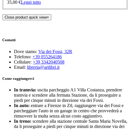
35,00
€
Leggi tutto
Close product quick view
×
Contatti
Dove siamo:
Via dei Fossi, 32R
Telefono:
+39 055264186
Cellulare:
+39 3342040508
Email:
libreria@artlibri.it
Come raggiungerci
In tramvia:
uscita parcheggio A1 Villa Costanza, prendere
tramvia e scendere alla fermata Stazione, da li proseguire a
piedi per cinque minuti in direzione via dei Fossi.
In auto:
entrare a Firenze in Ztl, raggiungere via dei Fossi e
parcheggiare l'auto in un garage in centro che provvederà a
rimuovere la multa senza alcun costo aggiuntivo.
In treno:
scendere alla stazione centrale Santa Maria Novella,
da li proseguire a piedi per cinque minuti in direzione via dei