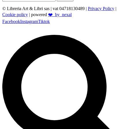
© Libreria Art & Libri sas
| vat 04718130489 |
Privacy Policy
|
Cookie policy
| powered
❤️_by_nexal
Facebook
Instagram
Tiktok