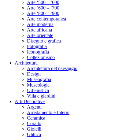
Arte ‘500 – ‘600
Arte ‘600 – ‘700
Arte ‘800 – ‘900
Arte contemporanea
Arte moderna
Arte africana
Arte orientale
Disegno e grafica
Fotografia
Iconografia
Collezionismo
Architettura
Architettura del paesaggio
Design
Museografia
Museologia
Urbanistica
Villa e giardini
Arti Decorative
Argenti
Arredamento e Interni
Ceramica
Corallo
Gioielli
Glittica