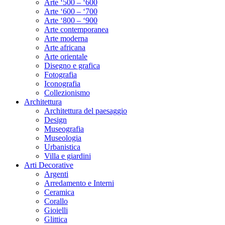
Arte ‘500 – ‘600
Arte ‘600 – ‘700
Arte ‘800 – ‘900
Arte contemporanea
Arte moderna
Arte africana
Arte orientale
Disegno e grafica
Fotografia
Iconografia
Collezionismo
Architettura
Architettura del paesaggio
Design
Museografia
Museologia
Urbanistica
Villa e giardini
Arti Decorative
Argenti
Arredamento e Interni
Ceramica
Corallo
Gioielli
Glittica