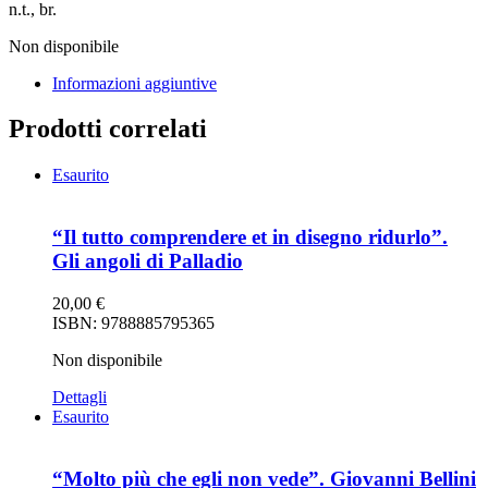
n.t., br.
Non disponibile
Informazioni aggiuntive
Prodotti correlati
Esaurito
“Il tutto comprendere et in disegno ridurlo”.
Gli angoli di Palladio
20,00
€
ISBN: 9788885795365
Non disponibile
Dettagli
Esaurito
“Molto più che egli non vede”. Giovanni Bellini