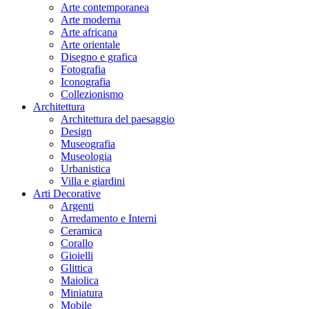
Arte contemporanea
Arte moderna
Arte africana
Arte orientale
Disegno e grafica
Fotografia
Iconografia
Collezionismo
Architettura
Architettura del paesaggio
Design
Museografia
Museologia
Urbanistica
Villa e giardini
Arti Decorative
Argenti
Arredamento e Interni
Ceramica
Corallo
Gioielli
Glittica
Maiolica
Miniatura
Mobile