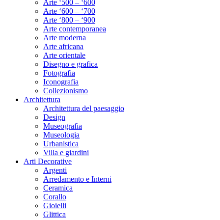
Arte ‘500 – ‘600
Arte ‘600 – ‘700
Arte ‘800 – ‘900
Arte contemporanea
Arte moderna
Arte africana
Arte orientale
Disegno e grafica
Fotografia
Iconografia
Collezionismo
Architettura
Architettura del paesaggio
Design
Museografia
Museologia
Urbanistica
Villa e giardini
Arti Decorative
Argenti
Arredamento e Interni
Ceramica
Corallo
Gioielli
Glittica