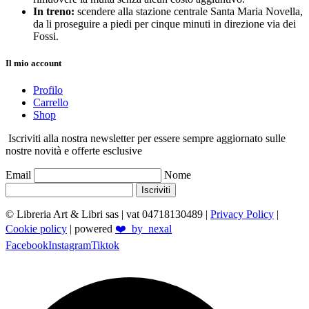
In treno:
scendere alla stazione centrale Santa Maria Novella,
da li proseguire a piedi per cinque minuti in direzione via dei
Fossi.
Il mio account
Profilo
Carrello
Shop
Iscriviti alla nostra newsletter per essere sempre aggiornato sulle
nostre novità e offerte esclusive
Email
Nome
Iscriviti
© Libreria Art & Libri sas
| vat 04718130489 |
Privacy Policy
|
Cookie policy
| powered
❤️_by_nexal
Facebook
Instagram
Tiktok