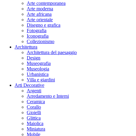
Arte contemporanea
Arte moderna
Arte africana
Arte orientale
Disegno e grafica
Fotografia
Iconografia
Collezionismo
Architettura
Architettura del paesaggio
Design
Museografia
Museologia
Urbanistica
Villa e giardini
Arti Decorative
Argenti
Arredamento e Interni
Ceramica
Corallo
Gioielli
Glittica
Maiolica
Miniatura
Mobile