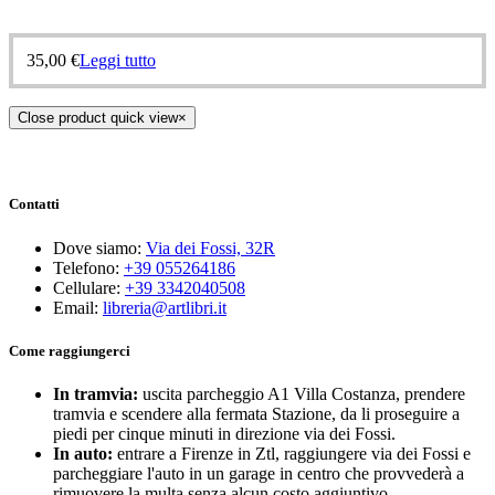
35,00
€
Leggi tutto
Close product quick view
×
Contatti
Dove siamo:
Via dei Fossi, 32R
Telefono:
+39 055264186
Cellulare:
+39 3342040508
Email:
libreria@artlibri.it
Come raggiungerci
In tramvia:
uscita parcheggio A1 Villa Costanza, prendere
tramvia e scendere alla fermata Stazione, da li proseguire a
piedi per cinque minuti in direzione via dei Fossi.
In auto:
entrare a Firenze in Ztl, raggiungere via dei Fossi e
parcheggiare l'auto in un garage in centro che provvederà a
rimuovere la multa senza alcun costo aggiuntivo.