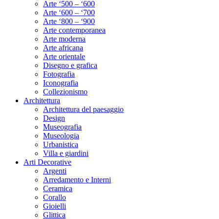
Arte ‘500 – ‘600
Arte ‘600 – ‘700
Arte ‘800 – ‘900
Arte contemporanea
Arte moderna
Arte africana
Arte orientale
Disegno e grafica
Fotografia
Iconografia
Collezionismo
Architettura
Architettura del paesaggio
Design
Museografia
Museologia
Urbanistica
Villa e giardini
Arti Decorative
Argenti
Arredamento e Interni
Ceramica
Corallo
Gioielli
Glittica