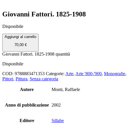
Giovanni Fattori. 1825-1908
Disponibile
Aggiungi al carrello
70,00
€
Giovanni Fattori. 1825-1908 quantità
Disponibile
COD:
9788883471353
Categorie:
Arte
,
Arte '800-'900
,
Monografie
,
Pittori
,
Pittura
,
Senza categoria
Autore
Monti, Raffaele
Anno di pubblicazione
2002
Editore
Sillabe