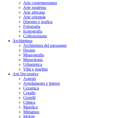
Arte contemporanea
Arte moderna
Arte africana
Arte orientale
Disegno e grafica
Fotografia
Iconografia
Collezionismo
Architettura
Architettura del paesaggio
Design
Museografia
Museologia
Urbanistica
Villa e giardini
Arti Decorative
Argenti
Arredamento e Interni
Ceramica
Corallo
Gioielli
Glittica
Maiolica
Miniatura
Mobile