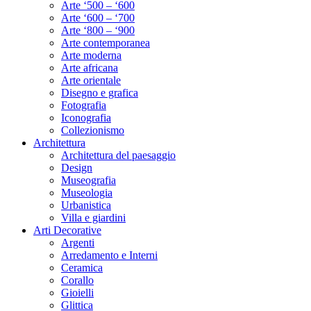
Arte ‘500 – ‘600
Arte ‘600 – ‘700
Arte ‘800 – ‘900
Arte contemporanea
Arte moderna
Arte africana
Arte orientale
Disegno e grafica
Fotografia
Iconografia
Collezionismo
Architettura
Architettura del paesaggio
Design
Museografia
Museologia
Urbanistica
Villa e giardini
Arti Decorative
Argenti
Arredamento e Interni
Ceramica
Corallo
Gioielli
Glittica