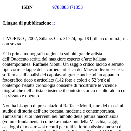
ISBN
9788883471353
Lingua di pubblicazione
it
LIVORNO , 2002, Sillabe. Cm. 31×24, pp. 191, ill. a colori n.t., ril.
con sovrac.
E’ la prima monografia ragionata sul più grande artista
dell’Ottocento scritta dal maggiore esperto d’arte italiana
contemporanea: Raffaele Monti. Un saggio critico lucido e serrato
ripercorre le tappe della carriera artistica del Maestro livornese e si
sofferma sull’analisi dei capolavori grazie anche ad un apparato
fotografico ricco e articolato (142 foto a colori e 52 b/n); al
contempo l’esatta cronologia consente di ricostruire le vicende
biografiche dell’artista e insieme il contesto storico e culturale in cui
ha vissuto e operato.
Non ha bisogno di presentazioni Raffaele Monti, uno dei massimi
studiosi di storia dell’arte toscana, moderna e contemporanea.
Tantissimi i suoi interventi nell’ambito della pittura macchiaiola
(volumi fondamentali come Le mutazioni della Macchia; saggi,
cataloghi di mostre – si ricordi per tutti la fortunatissima mostra di