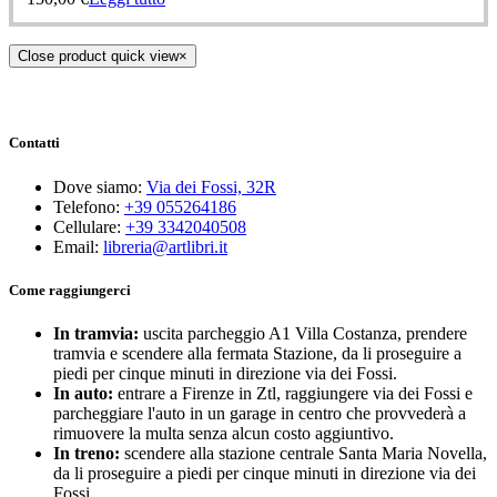
Close product quick view
×
Contatti
Dove siamo:
Via dei Fossi, 32R
Telefono:
+39 055264186
Cellulare:
+39 3342040508
Email:
libreria@artlibri.it
Come raggiungerci
In tramvia:
uscita parcheggio A1 Villa Costanza, prendere
tramvia e scendere alla fermata Stazione, da li proseguire a
piedi per cinque minuti in direzione via dei Fossi.
In auto:
entrare a Firenze in Ztl, raggiungere via dei Fossi e
parcheggiare l'auto in un garage in centro che provvederà a
rimuovere la multa senza alcun costo aggiuntivo.
In treno:
scendere alla stazione centrale Santa Maria Novella,
da li proseguire a piedi per cinque minuti in direzione via dei
Fossi.