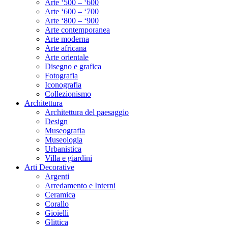
Arte ‘500 – ‘600
Arte ‘600 – ‘700
Arte ‘800 – ‘900
Arte contemporanea
Arte moderna
Arte africana
Arte orientale
Disegno e grafica
Fotografia
Iconografia
Collezionismo
Architettura
Architettura del paesaggio
Design
Museografia
Museologia
Urbanistica
Villa e giardini
Arti Decorative
Argenti
Arredamento e Interni
Ceramica
Corallo
Gioielli
Glittica