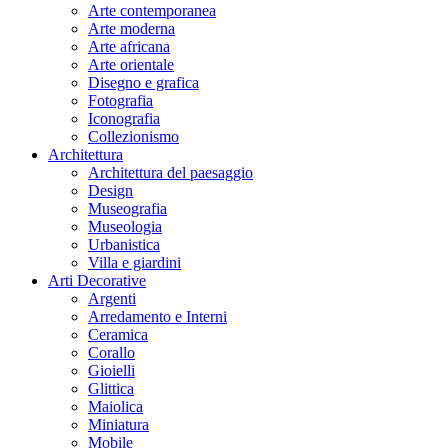
Arte contemporanea
Arte moderna
Arte africana
Arte orientale
Disegno e grafica
Fotografia
Iconografia
Collezionismo
Architettura
Architettura del paesaggio
Design
Museografia
Museologia
Urbanistica
Villa e giardini
Arti Decorative
Argenti
Arredamento e Interni
Ceramica
Corallo
Gioielli
Glittica
Maiolica
Miniatura
Mobile