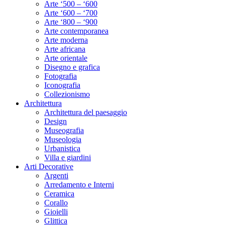
Arte ‘500 – ‘600
Arte ‘600 – ‘700
Arte ‘800 – ‘900
Arte contemporanea
Arte moderna
Arte africana
Arte orientale
Disegno e grafica
Fotografia
Iconografia
Collezionismo
Architettura
Architettura del paesaggio
Design
Museografia
Museologia
Urbanistica
Villa e giardini
Arti Decorative
Argenti
Arredamento e Interni
Ceramica
Corallo
Gioielli
Glittica