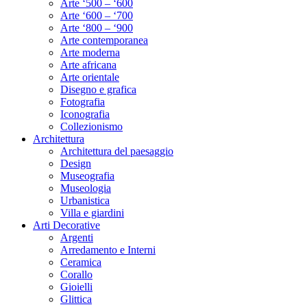
Arte ‘500 – ‘600
Arte ‘600 – ‘700
Arte ‘800 – ‘900
Arte contemporanea
Arte moderna
Arte africana
Arte orientale
Disegno e grafica
Fotografia
Iconografia
Collezionismo
Architettura
Architettura del paesaggio
Design
Museografia
Museologia
Urbanistica
Villa e giardini
Arti Decorative
Argenti
Arredamento e Interni
Ceramica
Corallo
Gioielli
Glittica