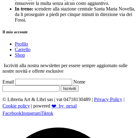
rimuovere la multa senza alcun costo aggiuntivo.
In treno:
scendere alla stazione centrale Santa Maria Novella,
da li proseguire a piedi per cinque minuti in direzione via dei
Fossi.
Il mio account
Profilo
Carrello
Shop
Iscriviti alla nostra newsletter per essere sempre aggiornato sulle
nostre novità e offerte esclusive
Email
Nome
Iscriviti
© Libreria Art & Libri sas
| vat 04718130489 |
Privacy Policy
|
Cookie policy
| powered
❤️_by_nexal
Facebook
Instagram
Tiktok