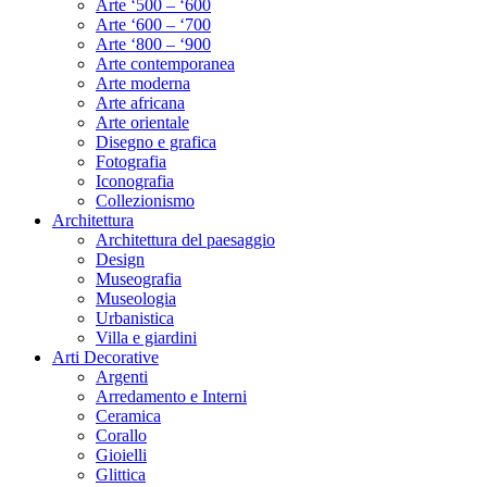
Arte ‘500 – ‘600
Arte ‘600 – ‘700
Arte ‘800 – ‘900
Arte contemporanea
Arte moderna
Arte africana
Arte orientale
Disegno e grafica
Fotografia
Iconografia
Collezionismo
Architettura
Architettura del paesaggio
Design
Museografia
Museologia
Urbanistica
Villa e giardini
Arti Decorative
Argenti
Arredamento e Interni
Ceramica
Corallo
Gioielli
Glittica