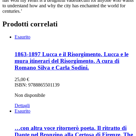
has Won my Heart is a delightful vademecum for anyone who wants
to understand how and why the city has enchanted the world for
centuries.’
Prodotti correlati
Esaurito
1863-1897 Lucca e il Risorgimento. Lucca e le
mura itinerari del Risorgimento. A cura di
Romano Silva e Carla Sodini.
25,00
€
ISBN: 9788865501139
Non disponibile
Dettagli
Esaurito
…con altra voce ritornerò poeta. Il ritratto di
Dante nel Bronzino alla Certosa di Firenze. The