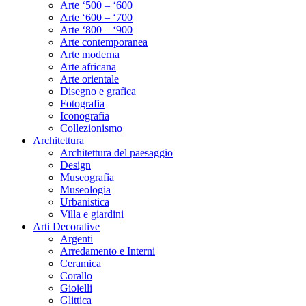
Arte ‘500 – ‘600
Arte ‘600 – ‘700
Arte ‘800 – ‘900
Arte contemporanea
Arte moderna
Arte africana
Arte orientale
Disegno e grafica
Fotografia
Iconografia
Collezionismo
Architettura
Architettura del paesaggio
Design
Museografia
Museologia
Urbanistica
Villa e giardini
Arti Decorative
Argenti
Arredamento e Interni
Ceramica
Corallo
Gioielli
Glittica