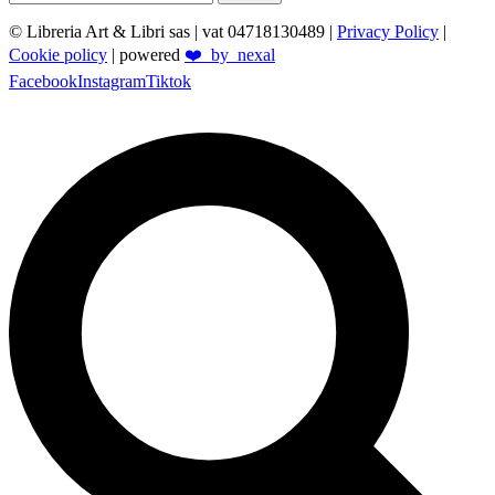
© Libreria Art & Libri sas
| vat 04718130489 |
Privacy Policy
|
Cookie policy
| powered
❤️_by_nexal
Facebook
Instagram
Tiktok