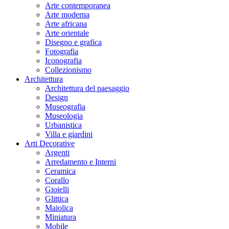
Arte contemporanea
Arte moderna
Arte africana
Arte orientale
Disegno e grafica
Fotografia
Iconografia
Collezionismo
Architettura
Architettura del paesaggio
Design
Museografia
Museologia
Urbanistica
Villa e giardini
Arti Decorative
Argenti
Arredamento e Interni
Ceramica
Corallo
Gioielli
Glittica
Maiolica
Miniatura
Mobile