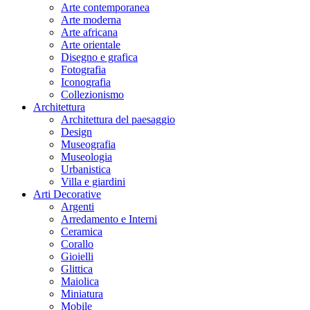
Arte contemporanea
Arte moderna
Arte africana
Arte orientale
Disegno e grafica
Fotografia
Iconografia
Collezionismo
Architettura
Architettura del paesaggio
Design
Museografia
Museologia
Urbanistica
Villa e giardini
Arti Decorative
Argenti
Arredamento e Interni
Ceramica
Corallo
Gioielli
Glittica
Maiolica
Miniatura
Mobile