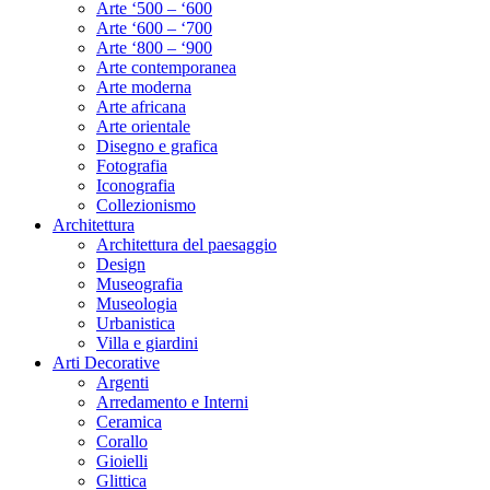
Arte ‘500 – ‘600
Arte ‘600 – ‘700
Arte ‘800 – ‘900
Arte contemporanea
Arte moderna
Arte africana
Arte orientale
Disegno e grafica
Fotografia
Iconografia
Collezionismo
Architettura
Architettura del paesaggio
Design
Museografia
Museologia
Urbanistica
Villa e giardini
Arti Decorative
Argenti
Arredamento e Interni
Ceramica
Corallo
Gioielli
Glittica