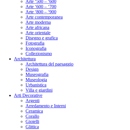
Arte ‘500 – ‘600
Arte ‘600 – ‘700
Arte ‘800 – ‘900
Arte contemporanea
Arte moderna
Arte africana
Arte orientale
Disegno e grafica
Fotografia
Iconografia
Collezionismo
Architettura
Architettura del paesaggio
Design
Museografia
Museologia
Urbanistica
Villa e giardini
Arti Decorative
Argenti
Arredamento e Interni
Ceramica
Corallo
Gioielli
Glittica