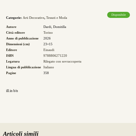
universi.
Perché
Disponibile
le
Categorie:
Arti Decorative
,
Tessuti e Moda
arti
Autore
Dardi, Domitilla
Città editore
Torino
minori
Anno di pubblicazione
2026
e
Dimensioni (cm)
23×15
Editore
Einaudi
femminili
ISBN
9788806271220
non
Legatura
Rilegato con sovraccoperta
Lingua di pubblicazione
Italiano
esistono
Pagine
358
quantità
ill.in b/n
Articoli simili