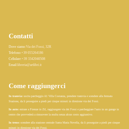
Contatti
Dove siamo:
Via dei Fossi, 32R
Telefono:
+39 055264186
Cellulare:
+39 3342040508
Email:
libreria@artlibri.it
Come raggiungerci
In tramvia:
uscita parcheggio A1 Villa Costanza, prendere tramvia e scendere alla fermata
Stazione, da li proseguire a piedi per cinque minuti in direzione via dei Fossi.
In auto:
entrare a Firenze in Ztl, raggiungere via dei Fossi e parcheggiare l'auto in un garage in
centro che provvederà a rimuovere la multa senza alcun costo aggiuntivo.
In treno:
scendere alla stazione centrale Santa Maria Novella, da li proseguire a piedi per cinque
minuti in direzione via dei Fossi.