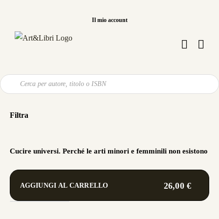
Salta
al
Il mio account
contenuto
Ricerca
prodotti
Filtra
Cucire universi. Perché le arti minori e femminili non esistono
26,00
€
AGGIUNGI AL CARRELLO
Cucire