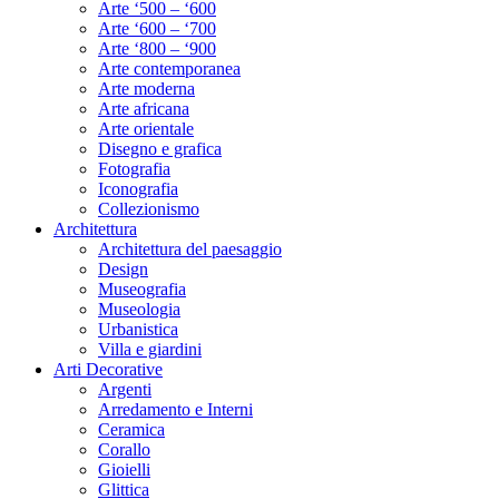
Arte ‘500 – ‘600
Arte ‘600 – ‘700
Arte ‘800 – ‘900
Arte contemporanea
Arte moderna
Arte africana
Arte orientale
Disegno e grafica
Fotografia
Iconografia
Collezionismo
Architettura
Architettura del paesaggio
Design
Museografia
Museologia
Urbanistica
Villa e giardini
Arti Decorative
Argenti
Arredamento e Interni
Ceramica
Corallo
Gioielli
Glittica