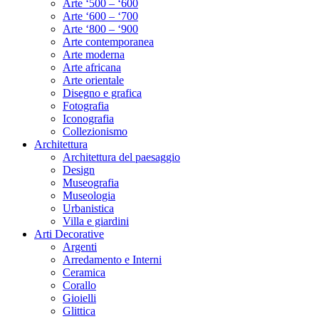
Arte ‘500 – ‘600
Arte ‘600 – ‘700
Arte ‘800 – ‘900
Arte contemporanea
Arte moderna
Arte africana
Arte orientale
Disegno e grafica
Fotografia
Iconografia
Collezionismo
Architettura
Architettura del paesaggio
Design
Museografia
Museologia
Urbanistica
Villa e giardini
Arti Decorative
Argenti
Arredamento e Interni
Ceramica
Corallo
Gioielli
Glittica