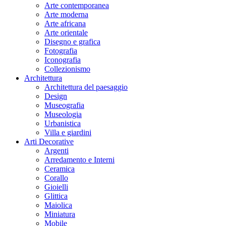
Arte contemporanea
Arte moderna
Arte africana
Arte orientale
Disegno e grafica
Fotografia
Iconografia
Collezionismo
Architettura
Architettura del paesaggio
Design
Museografia
Museologia
Urbanistica
Villa e giardini
Arti Decorative
Argenti
Arredamento e Interni
Ceramica
Corallo
Gioielli
Glittica
Maiolica
Miniatura
Mobile