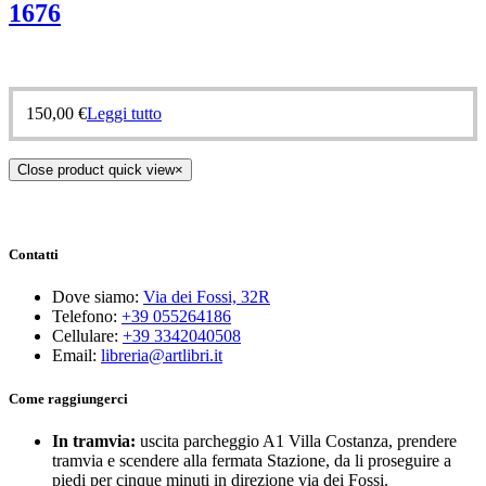
1676
150,00
€
Leggi tutto
Close product quick view
×
Contatti
Dove siamo:
Via dei Fossi, 32R
Telefono:
+39 055264186
Cellulare:
+39 3342040508
Email:
libreria@artlibri.it
Come raggiungerci
In tramvia:
uscita parcheggio A1 Villa Costanza, prendere
tramvia e scendere alla fermata Stazione, da li proseguire a
piedi per cinque minuti in direzione via dei Fossi.