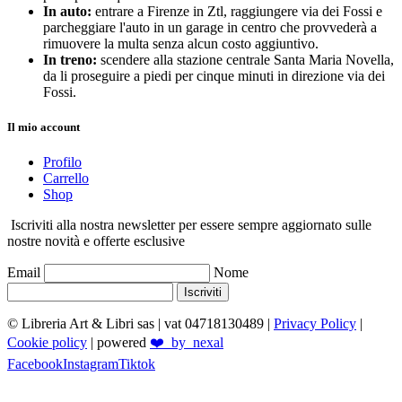
In auto:
entrare a Firenze in Ztl, raggiungere via dei Fossi e
parcheggiare l'auto in un garage in centro che provvederà a
rimuovere la multa senza alcun costo aggiuntivo.
In treno:
scendere alla stazione centrale Santa Maria Novella,
da li proseguire a piedi per cinque minuti in direzione via dei
Fossi.
Il mio account
Profilo
Carrello
Shop
Iscriviti alla nostra newsletter per essere sempre aggiornato sulle
nostre novità e offerte esclusive
Email
Nome
Iscriviti
© Libreria Art & Libri sas
| vat 04718130489 |
Privacy Policy
|
Cookie policy
| powered
❤️_by_nexal
Facebook
Instagram
Tiktok