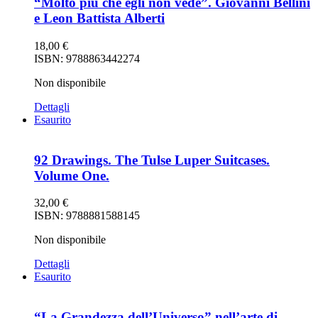
“Molto più che egli non vede”. Giovanni Bellini
e Leon Battista Alberti
18,00
€
ISBN: 9788863442274
Non disponibile
Dettagli
Esaurito
92 Drawings. The Tulse Luper Suitcases.
Volume One.
32,00
€
ISBN: 9788881588145
Non disponibile
Dettagli
Esaurito
“La Grandezza dell’Universo” nell’arte di