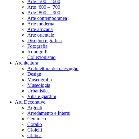
Arte ‘500 – ‘600
Arte ‘600 – ‘700
Arte ‘800 – ‘900
Arte contemporanea
Arte moderna
Arte africana
Arte orientale
Disegno e grafica
Fotografia
Iconografia
Collezionismo
Architettura
Architettura del paesaggio
Design
Museografia
Museologia
Urbanistica
Villa e giardini
Arti Decorative
Argenti
Arredamento e Interni
Ceramica
Corallo
Gioielli
Glittica