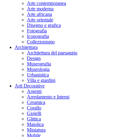
Arte contemporanea
Arte moderna
Arte africana
Arte orientale
Disegno e grafica
Fotografia
Iconografia
Collezionismo
Architettura
Architettura del paesaggio
Design
Museografia
Museologia
Urbanistica
Villa e giardini
Arti Decorative
Argenti
Arredamento e Interni
Ceramica
Corallo
Gioielli
Glittica
Maiolica
Miniatura
Mobile