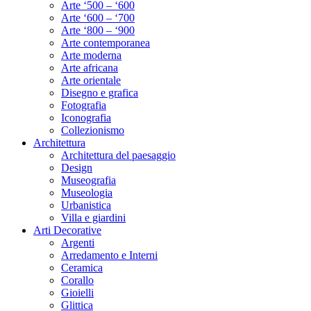
Arte ‘500 – ‘600
Arte ‘600 – ‘700
Arte ‘800 – ‘900
Arte contemporanea
Arte moderna
Arte africana
Arte orientale
Disegno e grafica
Fotografia
Iconografia
Collezionismo
Architettura
Architettura del paesaggio
Design
Museografia
Museologia
Urbanistica
Villa e giardini
Arti Decorative
Argenti
Arredamento e Interni
Ceramica
Corallo
Gioielli
Glittica