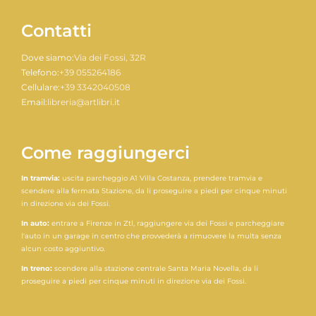
Contatti
Dove siamo:
Via dei Fossi, 32R
Telefono:
+39 055264186
Cellulare:
+39 3342040508
Email:
libreria@artlibri.it
Come raggiungerci
In tramvia:
uscita parcheggio A1 Villa Costanza, prendere tramvia e
scendere alla fermata Stazione, da li proseguire a piedi per cinque minuti
in direzione via dei Fossi.
In auto:
entrare a Firenze in Ztl, raggiungere via dei Fossi e parcheggiare
l'auto in un garage in centro che provvederà a rimuovere la multa senza
alcun costo aggiuntivo.
In treno:
scendere alla stazione centrale Santa Maria Novella, da li
proseguire a piedi per cinque minuti in direzione via dei Fossi.