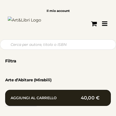
Salta
al
Il mio account
contenuto
Ricerca
prodotti
Filtra
Arte d’Abitare (Mirabili)
40,00
€
AGGIUNGI AL CARRELLO
Arte