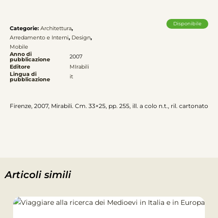
d'Abitare
(Mirabili)
Disponibile
quantità
Categorie:
Architettura
,
Arredamento e Interni
,
Design
,
Mobile
Anno di
2007
pubblicazione
Editore
MIrabili
Lingua di
it
pubblicazione
Firenze, 2007, Mirabili. Cm. 33×25, pp. 255, ill. a colo n.t., ril. cartonato
Articoli simili