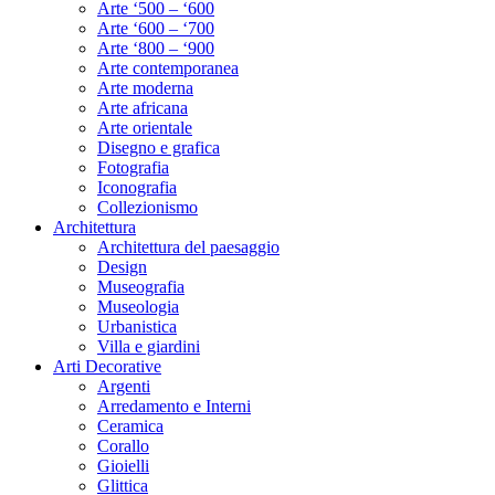
Arte ‘500 – ‘600
Arte ‘600 – ‘700
Arte ‘800 – ‘900
Arte contemporanea
Arte moderna
Arte africana
Arte orientale
Disegno e grafica
Fotografia
Iconografia
Collezionismo
Architettura
Architettura del paesaggio
Design
Museografia
Museologia
Urbanistica
Villa e giardini
Arti Decorative
Argenti
Arredamento e Interni
Ceramica
Corallo
Gioielli
Glittica