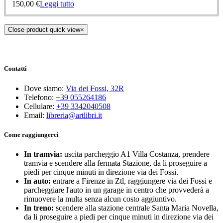
150,00
€
Leggi tutto
Close product quick view
×
Contatti
Dove siamo:
Via dei Fossi, 32R
Telefono:
+39 055264186
Cellulare:
+39 3342040508
Email:
libreria@artlibri.it
Come raggiungerci
In tramvia:
uscita parcheggio A1 Villa Costanza, prendere
tramvia e scendere alla fermata Stazione, da li proseguire a
piedi per cinque minuti in direzione via dei Fossi.
In auto:
entrare a Firenze in Ztl, raggiungere via dei Fossi e
parcheggiare l'auto in un garage in centro che provvederà a
rimuovere la multa senza alcun costo aggiuntivo.
In treno:
scendere alla stazione centrale Santa Maria Novella,
da li proseguire a piedi per cinque minuti in direzione via dei