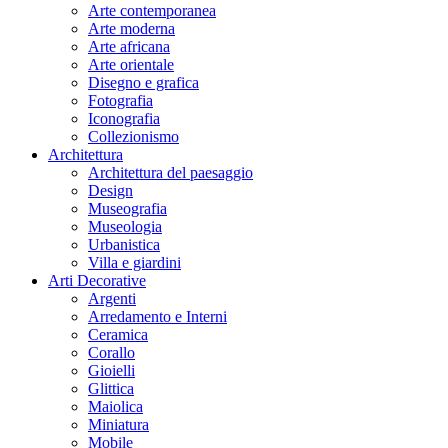
Arte contemporanea
Arte moderna
Arte africana
Arte orientale
Disegno e grafica
Fotografia
Iconografia
Collezionismo
Architettura
Architettura del paesaggio
Design
Museografia
Museologia
Urbanistica
Villa e giardini
Arti Decorative
Argenti
Arredamento e Interni
Ceramica
Corallo
Gioielli
Glittica
Maiolica
Miniatura
Mobile