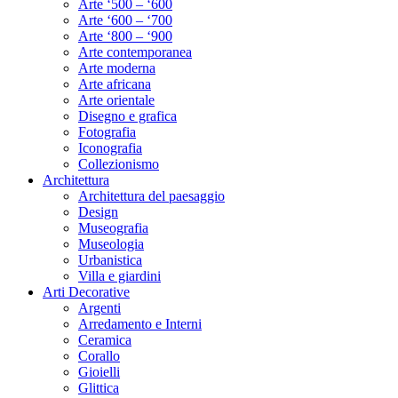
Arte ‘500 – ‘600
Arte ‘600 – ‘700
Arte ‘800 – ‘900
Arte contemporanea
Arte moderna
Arte africana
Arte orientale
Disegno e grafica
Fotografia
Iconografia
Collezionismo
Architettura
Architettura del paesaggio
Design
Museografia
Museologia
Urbanistica
Villa e giardini
Arti Decorative
Argenti
Arredamento e Interni
Ceramica
Corallo
Gioielli
Glittica