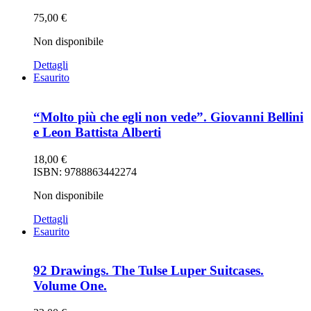
75,00
€
Non disponibile
Dettagli
Esaurito
“Molto più che egli non vede”. Giovanni Bellini
e Leon Battista Alberti
18,00
€
ISBN: 9788863442274
Non disponibile
Dettagli
Esaurito
92 Drawings. The Tulse Luper Suitcases.
Volume One.