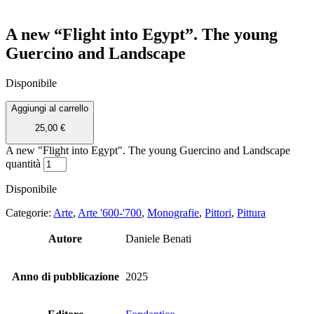
A new “Flight into Egypt”. The young
Guercino and Landscape
Disponibile
Aggiungi al carrello
25,00
€
A new "Flight into Egypt". The young Guercino and Landscape
quantità
Disponibile
Categorie:
Arte
,
Arte '600-'700
,
Monografie
,
Pittori
,
Pittura
Autore
Daniele Benati
Anno di pubblicazione
2025