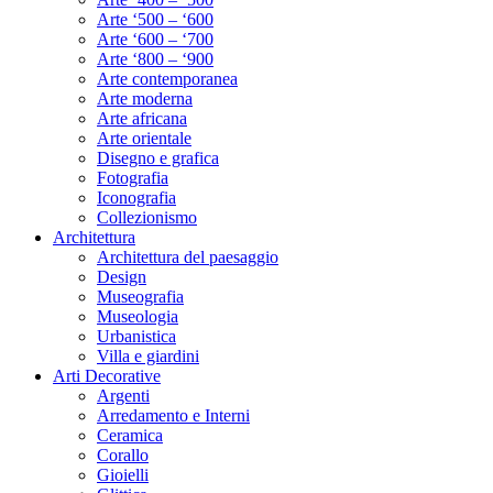
Arte ‘500 – ‘600
Arte ‘600 – ‘700
Arte ‘800 – ‘900
Arte contemporanea
Arte moderna
Arte africana
Arte orientale
Disegno e grafica
Fotografia
Iconografia
Collezionismo
Architettura
Architettura del paesaggio
Design
Museografia
Museologia
Urbanistica
Villa e giardini
Arti Decorative
Argenti
Arredamento e Interni
Ceramica
Corallo
Gioielli