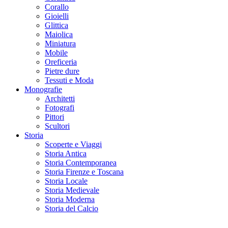
Corallo
Gioielli
Glittica
Maiolica
Miniatura
Mobile
Oreficeria
Pietre dure
Tessuti e Moda
Monografie
Architetti
Fotografi
Pittori
Scultori
Storia
Scoperte e Viaggi
Storia Antica
Storia Contemporanea
Storia Firenze e Toscana
Storia Locale
Storia Medievale
Storia Moderna
Storia del Calcio