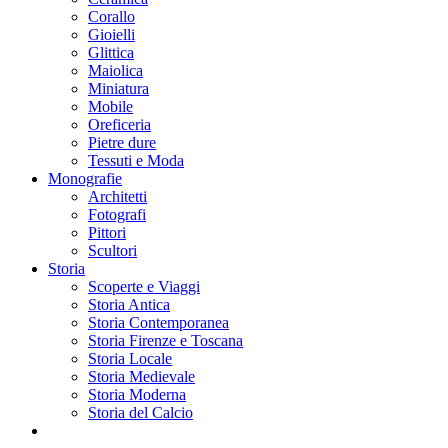
Corallo
Gioielli
Glittica
Maiolica
Miniatura
Mobile
Oreficeria
Pietre dure
Tessuti e Moda
Monografie
Architetti
Fotografi
Pittori
Scultori
Storia
Scoperte e Viaggi
Storia Antica
Storia Contemporanea
Storia Firenze e Toscana
Storia Locale
Storia Medievale
Storia Moderna
Storia del Calcio