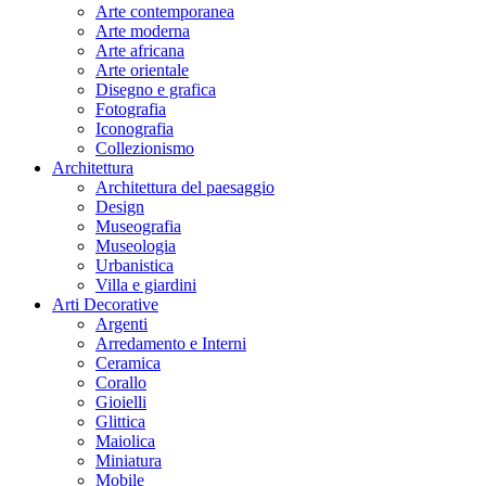
Arte contemporanea
Arte moderna
Arte africana
Arte orientale
Disegno e grafica
Fotografia
Iconografia
Collezionismo
Architettura
Architettura del paesaggio
Design
Museografia
Museologia
Urbanistica
Villa e giardini
Arti Decorative
Argenti
Arredamento e Interni
Ceramica
Corallo
Gioielli
Glittica
Maiolica
Miniatura
Mobile