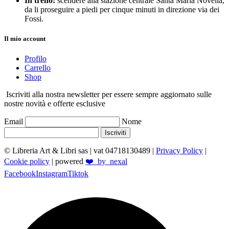
In treno:
scendere alla stazione centrale Santa Maria Novella,
da li proseguire a piedi per cinque minuti in direzione via dei
Fossi.
Il mio account
Profilo
Carrello
Shop
Iscriviti alla nostra newsletter per essere sempre aggiornato sulle
nostre novità e offerte esclusive
Email
Nome
Iscriviti
© Libreria Art & Libri sas
| vat 04718130489 |
Privacy Policy
|
Cookie policy
| powered
❤️_by_nexal
Facebook
Instagram
Tiktok