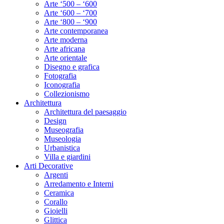
Arte ‘500 – ‘600
Arte ‘600 – ‘700
Arte ‘800 – ‘900
Arte contemporanea
Arte moderna
Arte africana
Arte orientale
Disegno e grafica
Fotografia
Iconografia
Collezionismo
Architettura
Architettura del paesaggio
Design
Museografia
Museologia
Urbanistica
Villa e giardini
Arti Decorative
Argenti
Arredamento e Interni
Ceramica
Corallo
Gioielli
Glittica