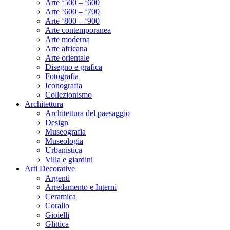
Arte ‘500 – ‘600
Arte ‘600 – ‘700
Arte ‘800 – ‘900
Arte contemporanea
Arte moderna
Arte africana
Arte orientale
Disegno e grafica
Fotografia
Iconografia
Collezionismo
Architettura
Architettura del paesaggio
Design
Museografia
Museologia
Urbanistica
Villa e giardini
Arti Decorative
Argenti
Arredamento e Interni
Ceramica
Corallo
Gioielli
Glittica