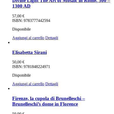
Divine Light The Art of Mosaic in Rome, 300 –
1300 AD
57,00
€
ISBN: 9783777442594
Disponibile
Aggiungi al carrello
Dettagli
Elisabetta Sirani
50,00
€
ISBN: 9781848224971
Disponibile
Aggiungi al carrello
Dettagli
Firenze, la cupola di Brunelleschi –
Brunelleschi’s dome in Florence
59,90
€