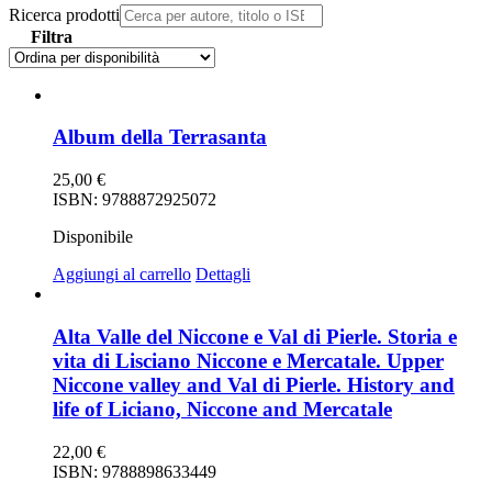
Ricerca prodotti
Filtra
Album della Terrasanta
25,00
€
ISBN: 9788872925072
Disponibile
Aggiungi al carrello
Dettagli
Alta Valle del Niccone e Val di Pierle. Storia e
vita di Lisciano Niccone e Mercatale. Upper
Niccone valley and Val di Pierle. History and
life of Liciano, Niccone and Mercatale
22,00
€
ISBN: 9788898633449