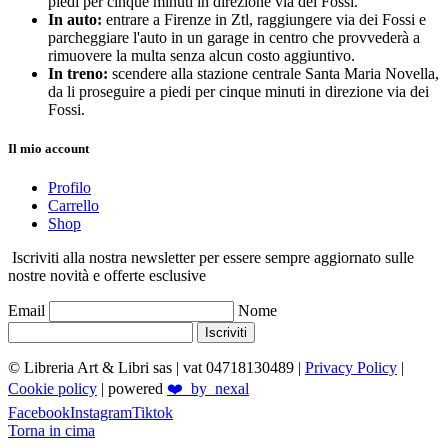
piedi per cinque minuti in direzione via dei Fossi.
In auto:
entrare a Firenze in Ztl, raggiungere via dei Fossi e
parcheggiare l'auto in un garage in centro che provvederà a
rimuovere la multa senza alcun costo aggiuntivo.
In treno:
scendere alla stazione centrale Santa Maria Novella,
da li proseguire a piedi per cinque minuti in direzione via dei
Fossi.
Il mio account
Profilo
Carrello
Shop
Iscriviti alla nostra newsletter per essere sempre aggiornato sulle
nostre novità e offerte esclusive
Email
Nome
Iscriviti
© Libreria Art & Libri sas
| vat 04718130489 |
Privacy Policy
|
Cookie policy
| powered
❤️_by_nexal
Facebook
Instagram
Tiktok
Torna in cima