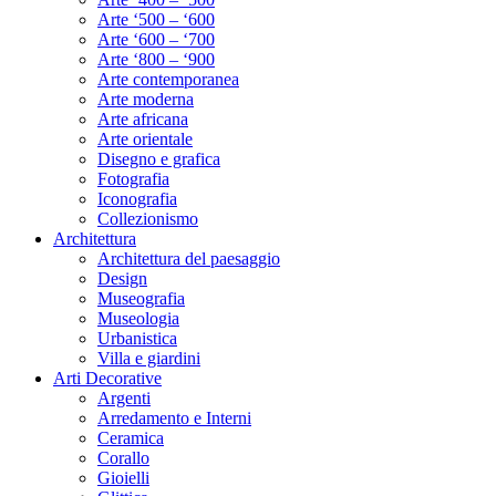
Arte ‘500 – ‘600
Arte ‘600 – ‘700
Arte ‘800 – ‘900
Arte contemporanea
Arte moderna
Arte africana
Arte orientale
Disegno e grafica
Fotografia
Iconografia
Collezionismo
Architettura
Architettura del paesaggio
Design
Museografia
Museologia
Urbanistica
Villa e giardini
Arti Decorative
Argenti
Arredamento e Interni
Ceramica
Corallo
Gioielli