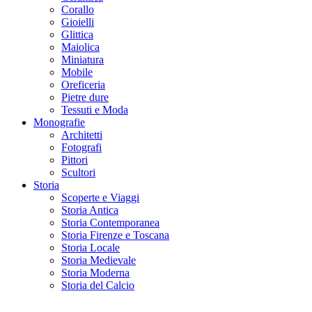
Corallo
Gioielli
Glittica
Maiolica
Miniatura
Mobile
Oreficeria
Pietre dure
Tessuti e Moda
Monografie
Architetti
Fotografi
Pittori
Scultori
Storia
Scoperte e Viaggi
Storia Antica
Storia Contemporanea
Storia Firenze e Toscana
Storia Locale
Storia Medievale
Storia Moderna
Storia del Calcio