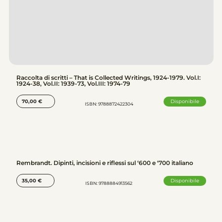
Raccolta di scritti – That is Collected Writings, 1924-1979. Vol.I:
1924-38, Vol.II: 1939-73, Vol.III: 1974-79
Disponibile
70,00
€
ISBN: 9788872422304
Rembrandt. Dipinti, incisioni e riflessi sul ‘600 e ‘700 italiano
Disponibile
35,00
€
ISBN: 9788884913562