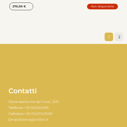
Non disponibile
270,00
€
1
2
Contatti
Dove siamo:
Via dei Fossi, 32R
Telefono:
+39 055264186
Cellulare:
+39 3342040508
Email:
libreria@artlibri.it