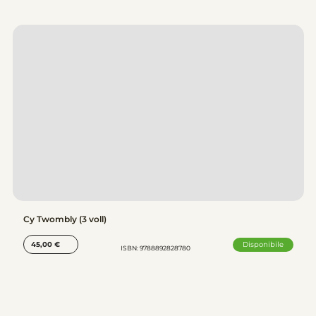
Cy Twombly (3 voll)
Disponibile
45,00
€
ISBN: 9788892828780