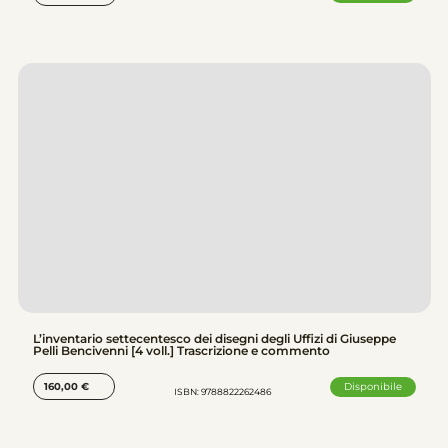
L’inventario settecentesco dei disegni degli Uffizi di Giuseppe
Pelli Bencivenni [4 voll.] Trascrizione e commento
Disponibile
160,00
€
ISBN: 9788822262486