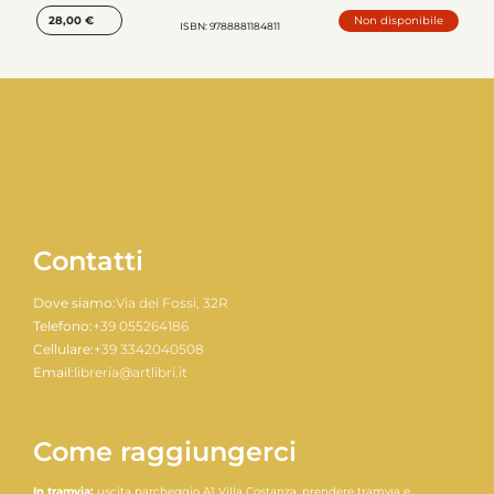
Non disponibile
28,00
€
ISBN: 9788881184811
Contatti
Dove siamo:
Via dei Fossi, 32R
Telefono:
+39 055264186
Cellulare:
+39 3342040508
Email:
libreria@artlibri.it
Come raggiungerci
In tramvia:
uscita parcheggio A1 Villa Costanza, prendere tramvia e