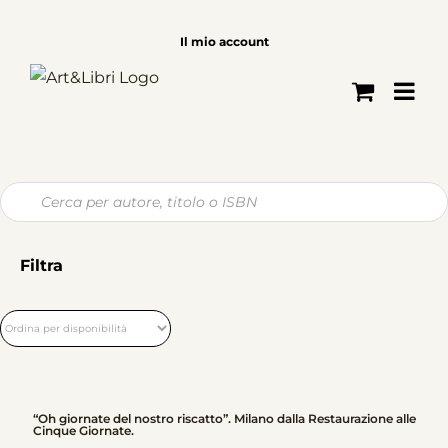
Salta
al
Il mio account
contenuto
Ricerca
prodotti
Filtra
“Oh giornate del nostro riscatto”. Milano dalla Restaurazione alle
Cinque Giornate.