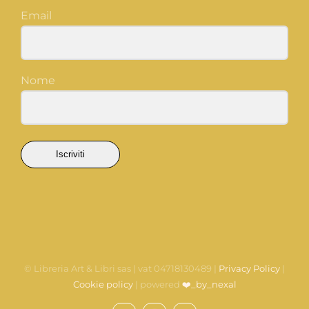
Email
Nome
Iscriviti
© Libreria Art & Libri sas
| vat 04718130489 |
Privacy Policy
|
Cookie policy
| powered
❤️_by_nexal