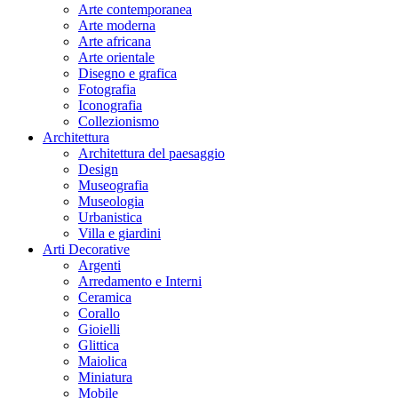
Arte contemporanea
Arte moderna
Arte africana
Arte orientale
Disegno e grafica
Fotografia
Iconografia
Collezionismo
Architettura
Architettura del paesaggio
Design
Museografia
Museologia
Urbanistica
Villa e giardini
Arti Decorative
Argenti
Arredamento e Interni
Ceramica
Corallo
Gioielli
Glittica
Maiolica
Miniatura
Mobile