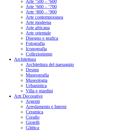
Arte ‘500 – ‘600
Arte ‘600 – ‘700
Arte ‘800 – ‘900
Arte contemporanea
Arte moderna
Arte africana
Arte orientale
Disegno e grafica
Fotografia
Iconografia
Collezionismo
Architettura
Architettura del paesaggio
Design
Museografia
Museologia
Urbanistica
Villa e giardini
Arti Decorative
Argenti
Arredamento e Interni
Ceramica
Corallo
Gioielli
Glittica