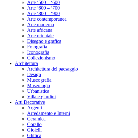
Arte ‘500 – ‘600
Arte ‘600 – ‘700
Arte ‘800 – ‘900
Arte contemporanea
Arte moderna
Arte africana
Arte orientale
Disegno e grafica
Fotografia
Iconografia
Collezionismo
Architettura
Architettura del paesaggio
Design
Museografia
Museologia
Urbanistica
Villa e giardini
Arti Decorative
Argenti
Arredamento e Interni
Ceramica
Corallo
Gioielli
Glittica