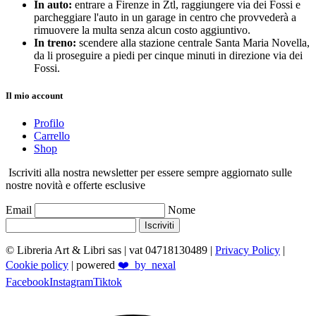
In auto:
entrare a Firenze in Ztl, raggiungere via dei Fossi e
parcheggiare l'auto in un garage in centro che provvederà a
rimuovere la multa senza alcun costo aggiuntivo.
In treno:
scendere alla stazione centrale Santa Maria Novella,
da li proseguire a piedi per cinque minuti in direzione via dei
Fossi.
Il mio account
Profilo
Carrello
Shop
Iscriviti alla nostra newsletter per essere sempre aggiornato sulle
nostre novità e offerte esclusive
Email
Nome
Iscriviti
© Libreria Art & Libri sas
| vat 04718130489 |
Privacy Policy
|
Cookie policy
| powered
❤️_by_nexal
Facebook
Instagram
Tiktok