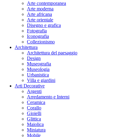
Arte contemporanea
Arte moderna
Arte africana
Arte orientale
Disegno e grafica
Fotografia
Iconografia
Collezionismo
Architettura
Architettura del paesaggio
Design
Museografia
Museologia
Urbanistica
Villa e giardini
Arti Decorative
Argenti
Arredamento e Interni
Ceramica
Corallo
Gioielli
Glittica
Maiolica
Miniatura
Mobile