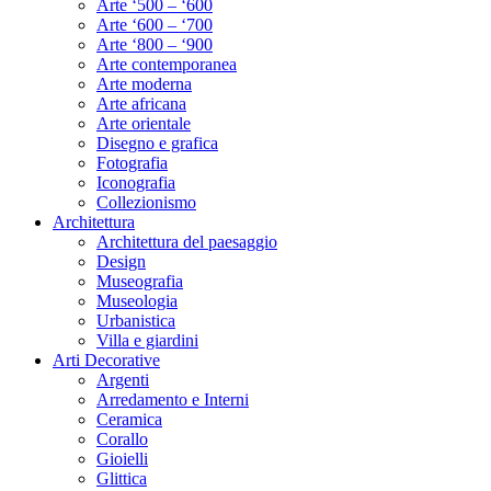
Arte ‘500 – ‘600
Arte ‘600 – ‘700
Arte ‘800 – ‘900
Arte contemporanea
Arte moderna
Arte africana
Arte orientale
Disegno e grafica
Fotografia
Iconografia
Collezionismo
Architettura
Architettura del paesaggio
Design
Museografia
Museologia
Urbanistica
Villa e giardini
Arti Decorative
Argenti
Arredamento e Interni
Ceramica
Corallo
Gioielli
Glittica