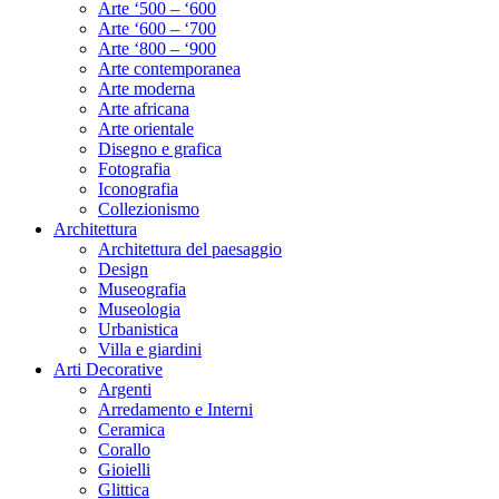
Arte ‘500 – ‘600
Arte ‘600 – ‘700
Arte ‘800 – ‘900
Arte contemporanea
Arte moderna
Arte africana
Arte orientale
Disegno e grafica
Fotografia
Iconografia
Collezionismo
Architettura
Architettura del paesaggio
Design
Museografia
Museologia
Urbanistica
Villa e giardini
Arti Decorative
Argenti
Arredamento e Interni
Ceramica
Corallo
Gioielli
Glittica