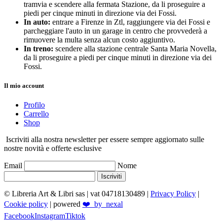
tramvia e scendere alla fermata Stazione, da li proseguire a
piedi per cinque minuti in direzione via dei Fossi.
In auto:
entrare a Firenze in Ztl, raggiungere via dei Fossi e
parcheggiare l'auto in un garage in centro che provvederà a
rimuovere la multa senza alcun costo aggiuntivo.
In treno:
scendere alla stazione centrale Santa Maria Novella,
da li proseguire a piedi per cinque minuti in direzione via dei
Fossi.
Il mio account
Profilo
Carrello
Shop
Iscriviti alla nostra newsletter per essere sempre aggiornato sulle
nostre novità e offerte esclusive
Email
Nome
Iscriviti
© Libreria Art & Libri sas
| vat 04718130489 |
Privacy Policy
|
Cookie policy
| powered
❤️_by_nexal
Facebook
Instagram
Tiktok