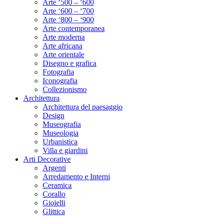
Arte ‘500 – ‘600
Arte ‘600 – ‘700
Arte ‘800 – ‘900
Arte contemporanea
Arte moderna
Arte africana
Arte orientale
Disegno e grafica
Fotografia
Iconografia
Collezionismo
Architettura
Architettura del paesaggio
Design
Museografia
Museologia
Urbanistica
Villa e giardini
Arti Decorative
Argenti
Arredamento e Interni
Ceramica
Corallo
Gioielli
Glittica