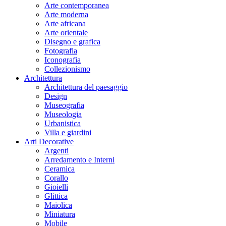
Arte contemporanea
Arte moderna
Arte africana
Arte orientale
Disegno e grafica
Fotografia
Iconografia
Collezionismo
Architettura
Architettura del paesaggio
Design
Museografia
Museologia
Urbanistica
Villa e giardini
Arti Decorative
Argenti
Arredamento e Interni
Ceramica
Corallo
Gioielli
Glittica
Maiolica
Miniatura
Mobile