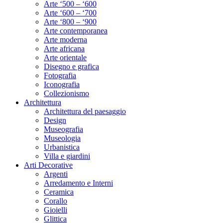
Arte ‘500 – ‘600
Arte ‘600 – ‘700
Arte ‘800 – ‘900
Arte contemporanea
Arte moderna
Arte africana
Arte orientale
Disegno e grafica
Fotografia
Iconografia
Collezionismo
Architettura
Architettura del paesaggio
Design
Museografia
Museologia
Urbanistica
Villa e giardini
Arti Decorative
Argenti
Arredamento e Interni
Ceramica
Corallo
Gioielli
Glittica